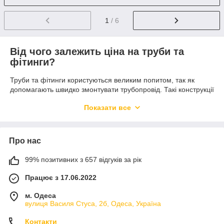
1
/ 6
Від чого залежить ціна на труби та
фітинги?
Труби та фітинги користуються великим попитом, так як
допомагають швидко змонтувати трубопровід. Такі конструкції
використовують для того щоб забезпечити водопостачання,
Показати все
відвід води, газопостачання, та опалення. Ціни на труби та
фітинги в Україні можуть відрізнятися в залежності від
виробника. Купити труби та фітинги недорого можна в
інтернет-магазині Flapmarket.
Про нас
Які краще вибрати труби та фітинги?
99% позитивних з 657 відгуків за рік
Труби та фітинги для прокладання трубопроводу
Працює з 17.06.2022
виготовляються з різних матеріалів, найчастіше виробники
використовують поліпропілен та сплав металу. У порівнянні з
м. Одеса
металевими конструкціями більш популярними є
вулиця Василя Стуса, 2б, Одеса, Україна
поліпропіленові труби та фітинги. Це пов'язано з тим, що
поліпропіленові вироби мають більш довгий строк
Контакти