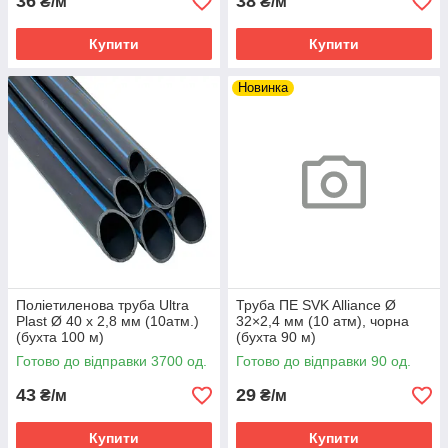
36
38
₴/м
₴/м
Купити
Купити
Новинка
Поліетиленова труба Ultra
Труба ПЕ SVK Alliance Ø
Plast Ø 40 х 2,8 мм (10атм.)
32×2,4 мм (10 атм), чорна
(бухта 100 м)
(бухта 90 м)
Готово до відправки 3700 од.
Готово до відправки 90 од.
43
29
₴/м
₴/м
Купити
Купити