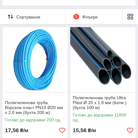
Трійники ITAL ПЕ
Трійники редукційні ITAL ПЕ
Сортування
0
Фільтри
Трійники з внутрішньою різьбою ITAL ПЕ
Трійники з зовнішньою різьбою ITAL ПЕ
Кутники 90° ITAL ПЕ
Кутники 90° із зовнішньою різьбою ITAL ПЕ
Кутники 90° з внутрішньою різьбою ITAL ПЕ
Фланець приєднувальний ITAL ПЕ
Сідла затискні ITAL ПЕ
Кульові крани ITAL ПЕ
Заглушки ITAL ПЕ
Поліетиленова труба Ultra
Поліетиленова труба
Plast Ø 20 х 1,8 мм (6атм.)
Комплектуюче ITAL ПЕ
Ворскла пласт PN10 Ø20 мм
(бухта 100 м)
x 2,0 мм (бухта 200 м)
Готово до відправки 11800
Готово до відправки 200 од.
од.
17,56
15,56
₴/м
₴/м