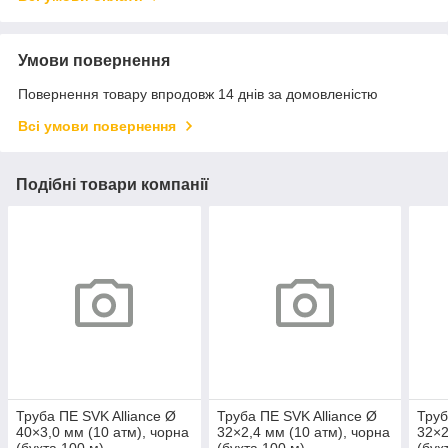
Умови повернення
Повернення товару впродовж 14 днів за домовленістю
Всі умови повернення
Подібні товари компанії
Труба ПЕ SVK Alliance Ø
Труба ПЕ SVK Alliance Ø
Труб
40×3,0 мм (10 атм), чорна
32×2,4 мм (10 атм), чорна
32×2
(бухта 100 м)
(бухта 100 м)
(бух