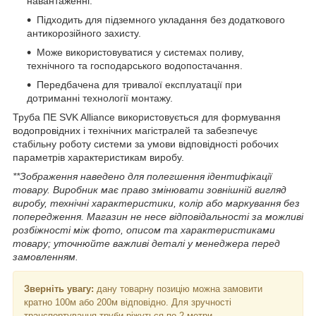
навантаженні.
Підходить для підземного укладання без додаткового
антикорозійного захисту.
Може використовуватися у системах поливу,
технічного та господарського водопостачання.
Передбачена для тривалої експлуатації при
дотриманні технології монтажу.
Труба ПЕ SVK Alliance використовується для формування
водопровідних і технічних магістралей та забезпечує
стабільну роботу системи за умови відповідності робочих
параметрів характеристикам виробу.
**Зображення наведено для полегшення ідентифікації
товару. Виробник має право змінювати зовнішній вигляд
виробу, технічні характеристики, колір або маркування без
попередження. Магазин не несе відповідальності за можливі
розбіжності між фото, описом та характеристиками
товару; уточнюйте важливі деталі у менеджера перед
замовленням.
Зверніть увагу:
дану товарну позицію можна замовити
кратно 100м або 200м відповідно. Для зручності
транспортування труби ріжуться по 2 метри.