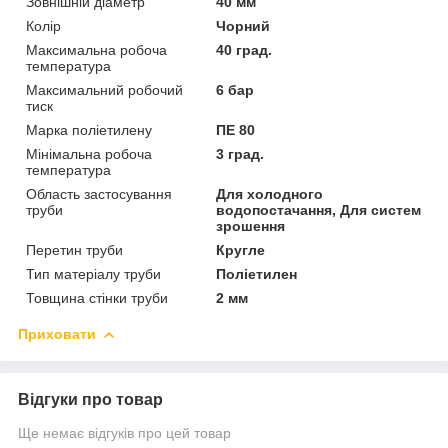
Зовнішній діаметр
40 мм
Колір
Чорний
Максимальна робоча
40 град.
температура
Максимальний робочий
6 бар
тиск
Марка поліетилену
ПЕ 80
Мінімальна робоча
3 град.
температура
Область застосування
Для холодного
труби
водопостачання, Для систем
зрошення
Перетин труби
Кругле
Тип матеріалу труби
Поліетилен
Товщина стінки труби
2 мм
Приховати
Відгуки про товар
Ще немає відгуків про цей товар