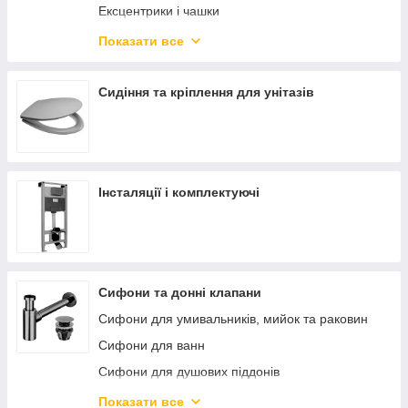
Ексцентрики і чашки
Виливи для змішувачів
Показати все
Аератори
Дівіатори
Сидіння та кріплення для унітазів
Різне для змішувачів та сантехніки
Гнучкі шланги (підведення)
Інсталяції і комплектуючі
Сифони та донні клапани
Сифони для умивальників, мийок та раковин
Сифони для ванн
Сифони для душових піддонів
Сифони для пісуарів
Показати все