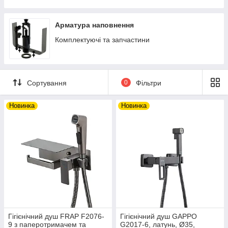
Гофри та відводи
Комплектуюче до сифонів
Арматура наповнення
Донні клапани
Комплектуючі та запчастини
Сортування
0
Фільтри
Новинка
Новинка
Гігієнічний душ FRAP F2076-
Гігієнічний душ GAPPO
9 з паперотримачем та
G2017-6, латунь, Ø35,