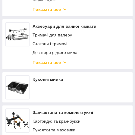
Душові лійки
Показати все
Душові шланги
Тримачі для душу
Аксесуари для ванної кімнати
Душові трапи, дренажні канали
Тримачі для паперу
Стакани і тримачі
Дозатори рідкого мила
Мильниці
Показати все
Йоржики для унітазу
Рушникотримачі та полиці
Кухонні мийки
Дзеркала косметичні
Шторки та карнизи для ванної
Відра для ванної кімнати
Запчастини та комплектуючі
Поручні до ванн і туалетів
Картриджі та кран-букси
Рукоятки та маховики