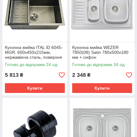
Кухонна мийка ITAL ID 6045-
Кухонна мийка WEZER
MGR, 600x450x215мм,
7850(08) Satin 780x500x180
нержавіюча сталь, поверхня
мм + сифон
PVD, графіт
Готово до відправки 24 од.
Готово до відправки 34 од.
5 813
2 348
₴
₴
Купити
Купити