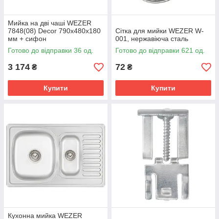
Мийка на дві чаші WEZER
7848(08) Deсоr 790x480x180
Сітка для мийки WEZER W-
мм + сифон
001, нержавіюча сталь
Готово до відправки 36 од.
Готово до відправки 621 од.
3 174
72
₴
₴
Купити
Купити
Кухонна мийка WEZER