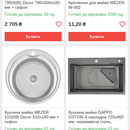
7850(08) Deсоr 780x500x180
Кріплення для мийки WEZER
мм + сифон
W-002
Готово до відправки 39 од.
Готово до відправки 1580 од.
2 705
11,20
₴
₴
Купити
Купити
Кухонна мийка WEZER
Кухонна мийка GAPPO
510(08) Deсor 510x180 мм +
GS7246-6 накладна 720x460
сифон
мм, нержавіюча сталь,
поверхня PVD
Готово до відправки 62 од.
Готово до відправки 15 од.