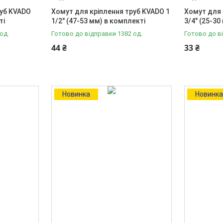
руб KVADO
Хомут для кріплення труб KVADO 1
Хомут для 
ті
1/2" (47-53 мм) в комплекті
3/4" (25-30
од.
Готово до відправки 1382 од.
Готово до в
44 ₴
33 ₴
Новинка
Новинк