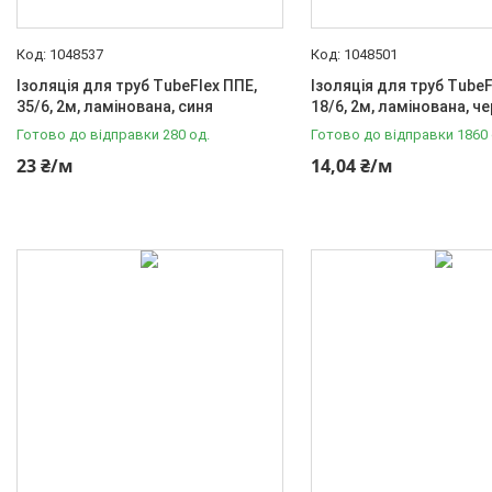
Діаметр першого торця корпусу
1048537
1048501
16
7
Ізоляція для труб TubeFlex ППЕ,
Ізоляція для труб TubeF
20
10
35/6, 2м, ламінована, синя
18/6, 2м, ламінована, ч
Готово до відправки 280 од.
Готово до відправки 1860 
32
1
23 ₴/м
14,04 ₴/м
40
2
50
1
Ще 2
Діаметр другого торця корпусу
16
2
20
3
32
1
40
2