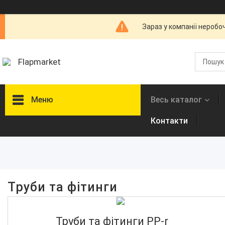
Зараз у компанії неробо
Flapmarket
Меню
Весь каталог
Контакти
Фільтри
Ціна
Довжина, мм
Труби та фітинги
Наявність
Труби та фітинги PP-r