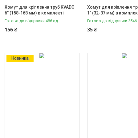
Хомут для кріплення труб KVADO
Хомут для кріплення т
20
8
6" (158-168 мм) в комплекті
1" (32-37 мм) в комплек
Готово до відправки 486 од.
Готово до відправки 2546 
25
6
156 ₴
35 ₴
32
5
40
4
Ще 4
Новинка
Діаметр різьби першого торця
1 1/2"В
4
1 1/2"Н
3
1 1/4"В
8
1 1/4"Н
7
1" В
16
Ще 13