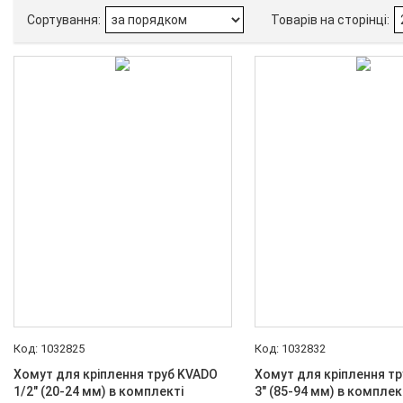
20
13
20 мм
4
25
11
25 мм
3
Ще 9
Тип з' єднання
внутрішня — Зовнішня
10
внутрішня-внутрішня
27
Внутрішня різьба
1 1/2"
1
1 1/4"
1
1032825
1032832
1"
2
Хомут для кріплення труб KVADO
Хомут для кріплення т
1/2" (20-24 мм) в комплекті
3" (85-94 мм) в комплек
1/2"
2