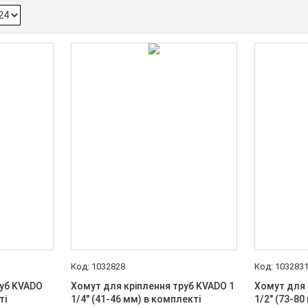
1032828
103283
руб KVADO
Хомут для кріплення труб KVADO 1
Хомут для 
ті
1/4" (41-46 мм) в комплекті
1/2" (73-80