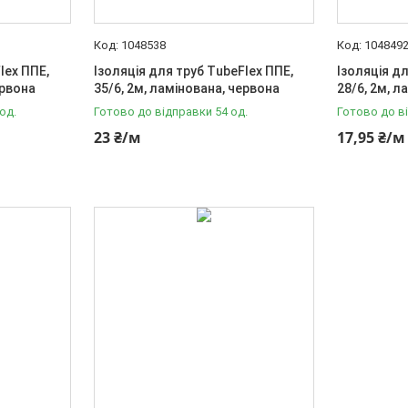
1048538
104849
lex ППЕ,
Ізоляція для труб TubeFlex ППЕ,
Ізоляція д
ервона
35/6, 2м, ламінована, червона
28/6, 2м, л
од.
Готово до відправки 54 од.
Готово до в
23 ₴/м
17,95 ₴/м