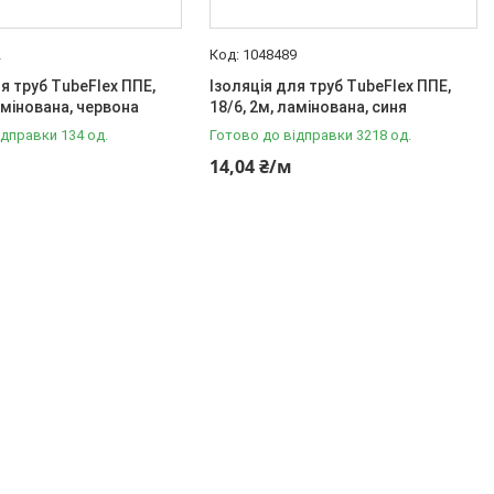
2
1048489
ля труб TubeFlex ППЕ,
Ізоляція для труб TubeFlex ППЕ,
амінована, червона
18/6, 2м, ламінована, синя
ідправки 134 од.
Готово до відправки 3218 од.
14,04 ₴/м