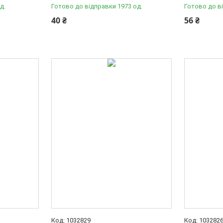
д.
Готово до відправки 1973 од.
Готово до в
40 ₴
56 ₴
1032829
103282