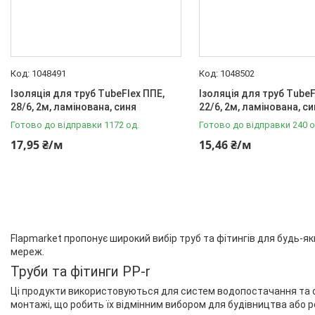
50
1
Ще 3
Робочі умови
1048491
1048502
Вода
231
Ізоляція для труб TubeFlex ППЕ,
Ізоляція для труб TubeF
Воздух
38
28/6, 2м, ламінована, синя
22/6, 2м, ламінована, с
Готово до відправки 1172 од.
Готово до відправки 240 о
Газ
9
17,95 ₴/м
15,46 ₴/м
Неагрессивная среда
145
Пар
25
Ще 1
Діаметр крану
Flapmarket пропонує широкий вибір труб та фітингів для будь-я
мереж.
1 1/2"
3
Труби та фітинги PP-r
1 1/4"
3
Ці продукти використовуються для систем водопостачання та опале
1"
4
монтажі, що робить їх відмінним вибором для будівництва або р