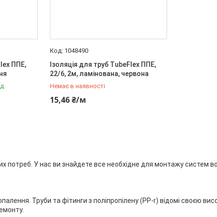
1048490
lex ППЕ,
Ізоляція для труб TubeFlex ППЕ,
иня
22/6, 2м, ламінована, червона
д.
Немає в наявності
+380 (67) 500-59-19
15,46 ₴/м
ких потреб. У нас ви знайдете все необхідне для монтажу систем в
ння. Труби та фітинги з поліпропілену (PP-r) відомі своєю високою
емонту.