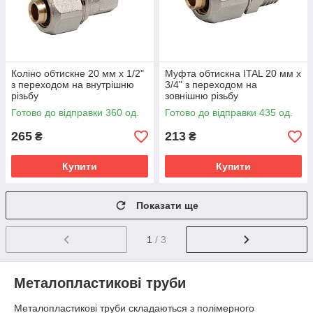
Коліно обтискне 20 мм х 1/2"
Муфта обтискна ITAL 20 мм х
з переходом на внутрішню
3/4" з переходом на
різьбу
зовнішню різьбу
Готово до відправки 360 од.
Готово до відправки 435 од.
265
213
₴
₴
Купити
Купити
Показати ще
1
/ 3
Металопластикові труби
Металопластикові труби складаються з полімерного