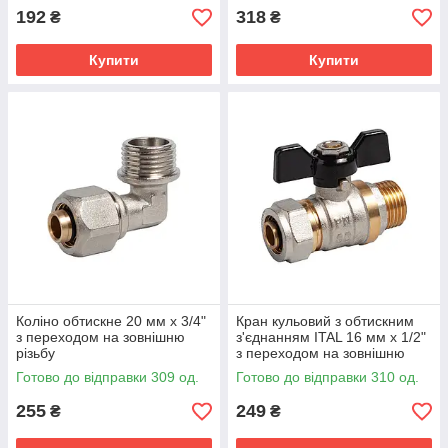
192
318
₴
₴
Купити
Купити
Коліно обтискне 20 мм х 3/4"
Кран кульовий з обтискним
з переходом на зовнішню
з'єднанням ITAL 16 мм х 1/2"
різьбу
з переходом на зовнішню
різьбу
Готово до відправки 309 од.
Готово до відправки 310 од.
255
249
₴
₴