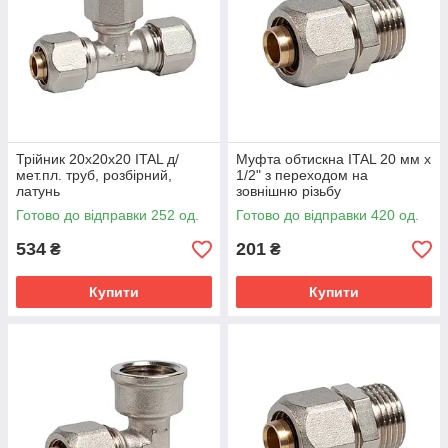
Трійник 20х20х20 ITAL д/
Муфта обтискна ITAL 20 мм х
мет.пл. труб, розбірний,
1/2" з переходом на
латунь
зовнішню різьбу
Готово до відправки 252 од.
Готово до відправки 420 од.
534
201
₴
₴
Купити
Купити