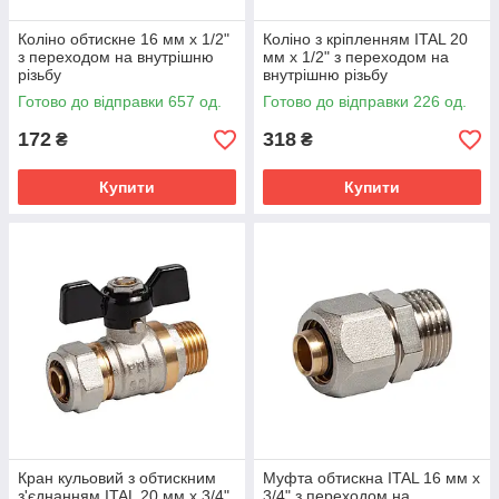
Коліно обтискне 16 мм х 1/2"
Коліно з кріпленням ITAL 20
з переходом на внутрішню
мм х 1/2" з переходом на
різьбу
внутрішню різьбу
(водорозетка)
Готово до відправки 657 од.
Готово до відправки 226 од.
172
318
₴
₴
Купити
Купити
Кран кульовий з обтискним
Муфта обтискна ITAL 16 мм х
з'єднанням ITAL 20 мм х 3/4"
3/4" з переходом на