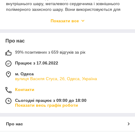
внутрішнього шару, металевого сердечника і зовнішнього
полімерного захисного шару. Вони використовуються для
систем опалення та водопостачання. Металопластикові
труби поєднують в собі міцність металевих труб і корозійну
Показати все
стійкість пластикових труб. Їх використання дозволяє
забезпечити надійність системи і підвищити термін
експлуатації.
Про нас
Металопластикові фітинги
99% позитивних з 659 відгуків за рік
Металопластикові фітинги виготовлені з металопластикового
матеріалу і використовуються для з'єднання
Працює з 17.06.2022
металопластикових труб. Вони забезпечують герметичне
м. Одеса
з'єднання трубопроводу і дозволяють здійснювати ремонт
вулиця Василя Стуса, 2б, Одеса, Україна
або модернізацію системи без необхідності заміни всієї
трубопровідної системи.
Контакти
Чому варто замовити металопластикові
труби і фітинги в інтернет-магазині
Сьогодні працює з 09:00 до 18:00
Показати весь графік роботи
Flapmarket
Flapmarket спеціалізується на продажу високоякісних
металопластикових труб та фітингів та пропонує широкий
Про нас
асортимент продукції від провідних виробників, яка відповідає
всім стандартам якості і безпеки. Замовлення в інтернет-