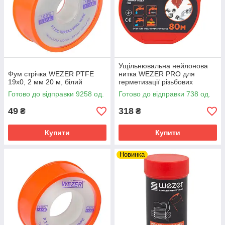
Ущільнювальна нейлонова
Фум стрічка WEZER PTFE
нитка WEZER PRO для
19x0, 2 мм 20 м, білий
герметизації різьбових
з'єднань, 80 м
Готово до відправки 9258 од.
Готово до відправки 738 од.
49
318
₴
₴
Купити
Купити
Новинка