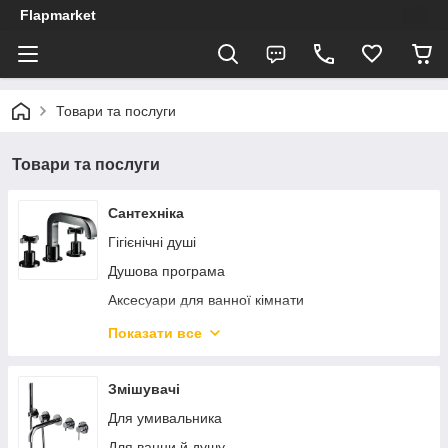
Flapmarket
Товари та послуги
Товари та послуги
Сантехніка
Гігієнічні душі
Душова програма
Аксесуари для ванної кімнати
Кухонні мийки
Показати все
Запчастини та комплектуючі
Сидіння та кріплення для унітазів
Змішувачі
Інсталяції і комплектуючі
Для умивальника
Сифони та донні клапани
Для ванни й душу