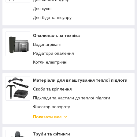
Арматура наповнення
Для кухні
Для біде та пісуару
Опалювальна техніка
Водонагрівачі
Радіатори опалення
Котли електричні
Матеріали для влаштування теплої підлоги
Скоби та кріплення
Підклади та настили до теплої підлоги
Фіксатор повороту
Труби для теплої підлоги
Показати все
Колектори для теплої підлоги та опалення
Шафи розподільні
Труби та фітинги