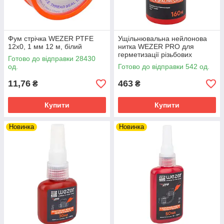
Фум стрічка WEZER PTFE
Ущільнювальна нейлонова
12x0, 1 мм 12 м, білий
нитка WEZER PRO для
герметизації різьбових
Готово до відправки 28430
з'єднань, 160 м
од.
Готово до відправки 542 од.
11,76
463
₴
₴
Купити
Купити
Новинка
Новинка