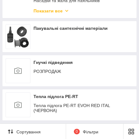
Комерційні насоси
Насадки та жала для паяльників
Торцювателі для труб
Показати все
Ручні опресувальники
Інструмент для монтажу
Пакувальні сантехнічні матеріали
Гнучкі підведення
РОЗПРОДАЖ
Тепла підлога PE-RT
Тепла підлога PE-RT EVOH RED ITAL
(ЧЕРВОНА)
Сортування
0
Фільтри