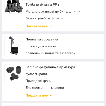
Змішувальні вузли та клапани
Труби та фітинги PP-r
Комплектующие для коллекторных систем
Металопластикові труби та фітинги
Латунні різьбові фітинги
Хомути для кріплення труб
Показати все
Ізоляція для труб
ПЕ труби та фітинги
Полив та зрошення
Шланги для поливу
Крапельний полив та аксесуари
Запірно-регулююча арматура
Кульові крани
Приладові крани
Електромагнітні клапани
Редуктори (регулятори) тиску води
Показати все
Підживлювальні клапани