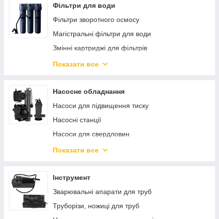
Триходові клапани та комплектуючі
Фільтри для води
Запобіжні клапани
Фільтри зворотного осмосу
Зворотні клапани
Магістральні фільтри для води
Фільтри грубої очистки
Змінні картриджі для фільтрів
Групи безпеки
Аксесуари та деталі фільтрів
Показати все
Контрольно-вимірювальні прилади
Пуріфайєри
Лічильники води та комплектуючі
Насосне обладнання
Колектори для водопостачання та опалення
Насоси для підвищення тиску
Автоматичні повітровідвідники
Насосні станції
Клапани для бойлера
Насоси для свердловин
Насоси дренажно-фекальні
Показати все
Насоси поверхневі
Гідроакумулятори
Інструмент
Аксесуари для насосів
Зварювальні апарати для труб
Насоси циркуляційні
Труборізи, ножиці для труб