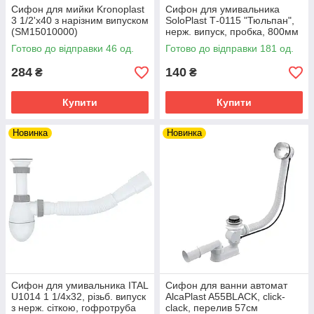
Сифон для мийки Kronoplast
Сифон для умивальника
3 1/2'х40 з нарізним випуском
SoloPlast Т-0115 "Тюльпан",
(SM15010000)
нерж. випуск, пробка, 800мм
Готово до відправки 46 од.
Готово до відправки 181 од.
284
140
₴
₴
Купити
Купити
Новинка
Новинка
Сифон для умивальника ITAL
Сифон для ванни автомат
U1014 1 1/4х32, різьб. випуск
AlcaPlast A55BLACK, click-
з нерж. сіткою, гофротруба
clack, перелив 57см