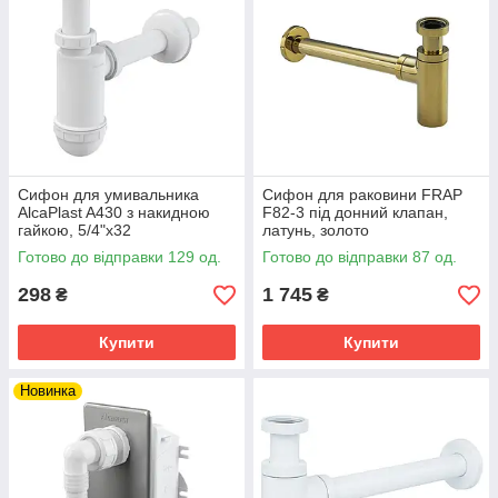
Сифон для умивальника
Сифон для раковини FRAP
AlcaPlast A430 з накидною
F82-3 під донний клапан,
гайкою, 5/4"х32
латунь, золото
Готово до відправки 129 од.
Готово до відправки 87 од.
298
1 745
₴
₴
Купити
Купити
Новинка