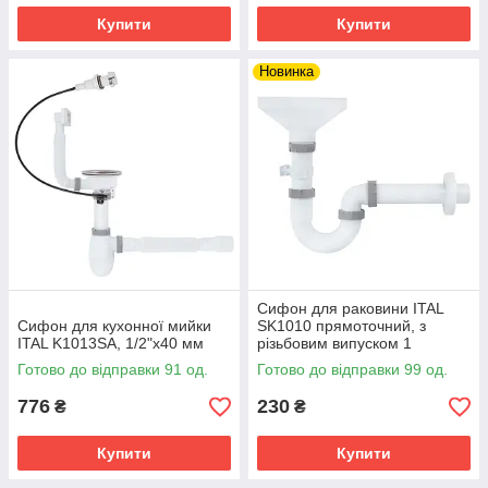
Купити
Купити
Новинка
Сифон для раковини ITAL
Сифон для кухонної мийки
SK1010 прямоточний, з
ITAL K1013SA, 1/2"х40 мм
різьбовим випуском 1
1/2"х40, з розривом потока,
Готово до відправки 91 од.
Готово до відправки 99 од.
трубкою 40х200 та розеткою
40
776
230
₴
₴
Купити
Купити