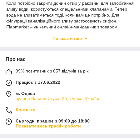
Коли потрібно закрити доний отвір у раковині для запобігання
зливу води, користуються спеціальними клапанами. Тепер
вода не зливатиметься тоді, коли вам це потрібно. Для
фільтрації каналізаційного зливу застосовують сифон.
Flapmarket – унікальний онлайн-майданчик з товаром
європейської якості для водопостачання та опалення. Тут
Показати все
представлені всі моделі брендів Gappo, Frap, Faop, Wezer.
Функціонал та властивості сантехніки
У кожній квартирі є кухонна мийка, умивальник, де важлива
Про нас
наявність вигнутої трубки з колінами різної довжини. Виріб
служить провідником для проходу води з різною
99% позитивних з 657 відгуків за рік
концентрацією та кількістю домішок. На сайті виробника
Працює з 17.06.2022
представлені сифони та донні клапани недорого, що
відповідають вимогам споживача.
м. Одеса
Піддонний клапан регулює надходження рідини, а сифон
вулиця Василя Стуса, 2б, Одеса, Україна
запобігає попаданню неприємних запахів із каналізації у
санвузол. Використання м'якого шланга дозволяє загинати у
Контакти
будь-який бік при недостатньому місці під сантехнікою.
Сифон для донного клапана в інтернет-магазині
Сьогодні працює з 09:00 до 18:00
Показати весь графік роботи
характеризується якістю, міцністю та тривалим терміном
експлуатації.