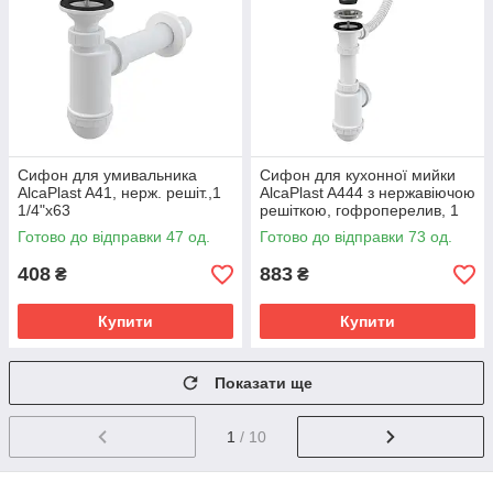
Сифон для умивальника
Сифон для кухонної мийки
AlcaPlast A41, нерж. решіт.,1
AlcaPlast A444 з нержавіючою
1/4"х63
решіткою, гофроперелив, 1
1/2"х70
Готово до відправки 47 од.
Готово до відправки 73 од.
408
883
₴
₴
Купити
Купити
Показати ще
1
/ 10