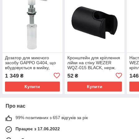
Дозатор для миючого
Кронштейн для кріплення
Наст
засобу GAPPO G404, що
лійки на стіну WEZER
WEZ
вбудовується в мийку,
WQZ-015 BLACK, нерж.
кріп
латунь/пластик, хром 300
сталь, чорний
1 349
52
146
₴
₴
мл
Купити
Купити
Про нас
99% позитивних з 657 відгуків за рік
Працює з 17.06.2022