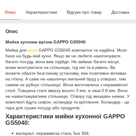
Опис
Характеристики
Відгуки про товар
Доставка
Опис
Мийка кухонна врізна GAPPO GS5040
Мийка для
кухні
GAPPO GS5040 компактна та надійна. Must-
have на будь-якій кухні. Якщо ви не любите накопичувати
багато посуду, вона вам підійде. Не займає багато місця,
може монтуватися на стільницю, під неї та в рівень. Ви
можете обрати безстикову установку, яка позитивно впливає
на гігієну. А саме не накопичує мильний бруд у отворах, тим
самим не руйнує стільницю. Вона виготовлена з нержавіючої
сталі. Товщина сталі зверху всього 3 мм, а чаші 0.8 мм. Вона
не навантажуватиме стільницю. Отвору під змішувач немає. У
комплекті йдуть сифон, коландер та кріплення. Коландер - це
тара для сушки посуду або продуктів.
Характеристики мийки кухонної GAPPO
GS5040:
матеріал: нержавіюча сталь Sus 304;