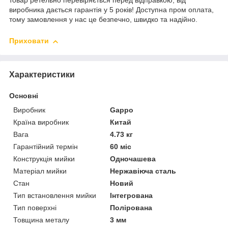
товар ретельно перевіряється перед відправкою, від
виробника дається гарантія у 5 років! Доступна пром оплата,
тому замовлення у нас це безпечно, швидко та надійно.
Приховати
Характеристики
Основні
Виробник
Gappo
Країна виробник
Китай
Вага
4.73 кг
Гарантійний термін
60 міс
Конструкція мийки
Одночашева
Матеріал мийки
Нержавіюча сталь
Стан
Новий
Тип встановлення мийки
Інтегрована
Тип поверхні
Полірована
Товщина металу
3 мм