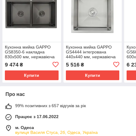
Кухонна мийка GAPPO
Кухонна мийка GAPPO
Кух
GS8350-6 накладна
GS4444 інтегрована
GS6
830x500 мм, нержавіюча
440x440 мм, нержавіюча
600x
сталь, поверхня PVD
сталь
стал
9 474
5 516
6 2
₴
₴
Купити
Купити
Про нас
99% позитивних з 657 відгуків за рік
Працює з 17.06.2022
м. Одеса
вулиця Василя Стуса, 2б, Одеса, Україна