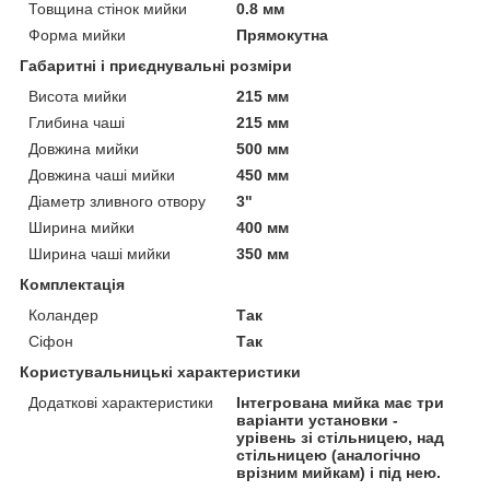
Товщина стінок мийки
0.8 мм
Форма мийки
Прямокутна
Габаритні і приєднувальні розміри
Висота мийки
215 мм
Глибина чаші
215 мм
Довжина мийки
500 мм
Довжина чаші мийки
450 мм
Діаметр зливного отвору
3"
Ширина мийки
400 мм
Ширина чаші мийки
350 мм
Комплектація
Коландер
Так
Сіфон
Так
Користувальницькі характеристики
Додаткові характеристики
Інтегрована мийка має три
варіанти установки -
урівень зі стільницею, над
стільницею (аналогічно
врізним мийкам) і під нею.