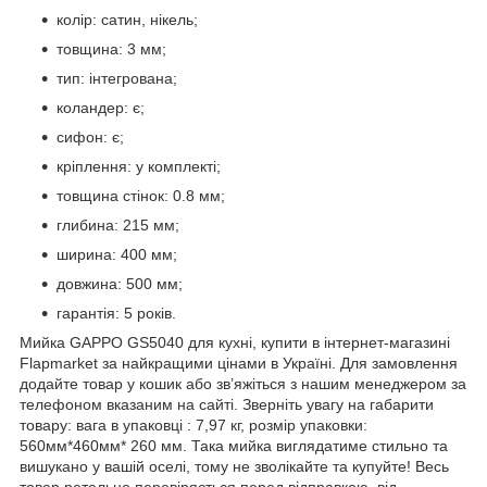
колір: сатин, нікель;
товщина: 3 мм;
тип: інтегрована;
коландер: є;
сифон: є;
кріплення: у комплекті;
товщина стінок: 0.8 мм;
глибина: 215 мм;
ширина: 400 мм;
довжина: 500 мм;
гарантія: 5 років.
Мийка GAPPO GS5040 для кухні, купити в інтернет-магазині
Flapmarket за найкращими цінами в Україні. Для замовлення
додайте товар у кошик або зв’яжіться з нашим менеджером за
телефоном вказаним на сайті. Зверніть увагу на габарити
товару: вага в упаковці : 7,97 кг, розмір упаковки:
560мм*460мм* 260 мм. Така мийка виглядатиме стильно та
вишукано у вашій оселі, тому не зволікайте та купуйте! Весь