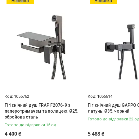
Новинка
Новинка
Білий
9
Графіт
1
Збройова сталь
2
Золотистий
3
Ще 6
Матеріал
Латунь
2
Монтаж
Вбудований
1
1055762
1055614
На виріб
6
Гігієнічний душ FRAP F2076-9 з
Гігієнічний душ GAPPO 
паперотримачем та полицею, Ø25,
латунь, Ø35, чорний
Настінний
2
збройова сталь
Готово до відправки 22 од
Поворотний вилив
Готово до відправки 15 од.
4 400 ₴
5 488 ₴
Ні
1