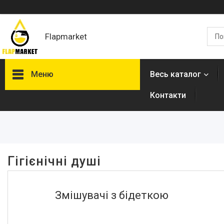
Flapmarket
Меню
Весь каталог
Контакти
Фільтри
Ціна
Довжина, мм
Гігієнічні душі
Висота, см
Змішувачі з бідеткою
Наявність