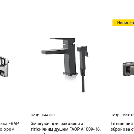
Новинк
1044738
105561
ика FRAP
Змішувач для раковини з
Гігієнічни
ю, хром
гігієнічним душем FAOP A1009-16,
збройова с