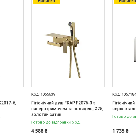
Новинка
Новинк
1055639
105718
G2017-6,
Гігієнічний душ FRAP F2076-3 з
Гігієнiчни
паперотримачем та полицею, Ø25,
нерж.сталь
золотий сатин
.
Готово до в
Готово до відправки 5 од.
4 588 ₴
1 735 ₴