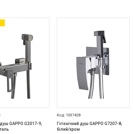
а
5
1037428
й душ GAPPO G2017-9,
Гігієнічний душ GAPPO G7207-8,
таль
білий/хром