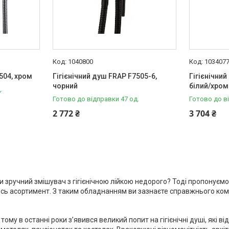
1040800
103407
504, хром
Гігієнічний душ FRAP F7505-6,
Гігієнічни
чорний
білий/хром
.
Готово до відправки 47 од.
Готово до в
2 772 ₴
3 704 ₴
 зручний змішувач з гігієнічною лійкою недорого? Тоді пропонуємо
весь асортимент. З таким обладнанням ви зазнаєте справжнього ко
ому в останні роки з’явився великий попит на гігієнічні душі, які