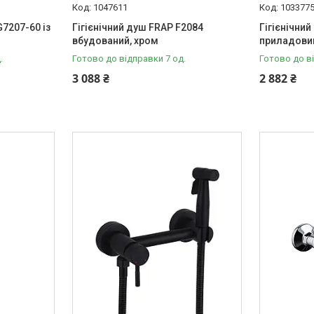
1047611
103377
7207-60 із
Гігієнічний душ FRAP F2084
Гігієнічний
вбудований, хром
приладовим
.
Готово до відправки 7 од.
Готово до в
3 088 ₴
2 882 ₴