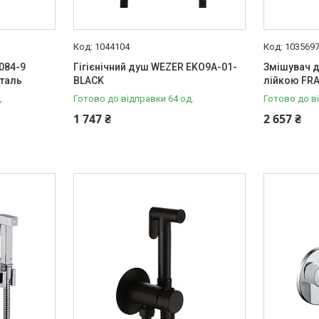
1044104
103569
084-9
Гігієнічний душ WEZER EKO9A-01-
Змішувач д
сталь
BLACK
лійкою FRA
.
Готово до відправки 64 од.
Готово до в
1 747 ₴
2 657 ₴