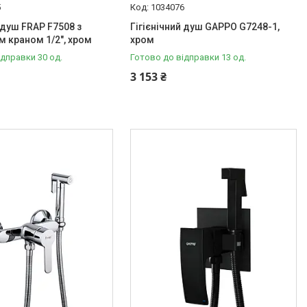
5
1034076
 душ FRAP F7508 з
Гігієнічний душ GAPPO G7248-1,
 краном 1/2", хром
хром
ідправки 30 од.
Готово до відправки 13 од.
3 153 ₴