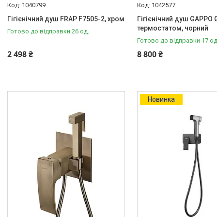
Матеріали для влаштування
1040799
1042577
теплої підлоги
Гігієнічний душ FRAP F7505-2, хром
Гігієнічний душ GAPPO G
термостатом, чорний
Готово до відправки 26 од.
Запірно-регулююча
Готово до відправки 17 од
арматура
2 498 ₴
8 800 ₴
Фільтри для води
Насосне обладнання
Інструмент
Новинка
Пакувальні сантехнічні
матеріали