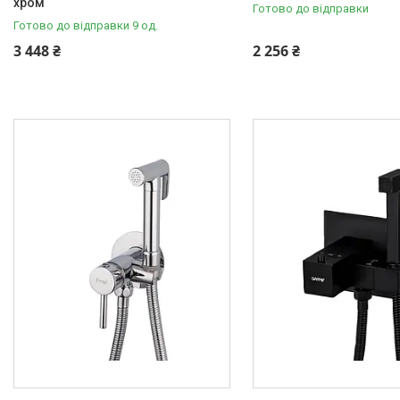
хром
Готово до відправки
Готово до відправки 9 од.
3 448 ₴
2 256 ₴
Опалювальна техніка
Змішувачі
Гігієнічні душі
Душова програма
Душові трапи, дренажні
канали
Аксесуари для ванної
кімнати
Запчастини та комплектуючі
Гнучкі шланги (підведення)
Кухонні мийки
Рушникосушарки