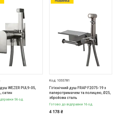
а
Новинка
4
1055781
й душ WEZER PUL9-05,
Гігієнічний душ FRAP F2075-19 з
, сатин
паперотримачем та полицею, Ø25,
збройова сталь
ідправки 56 од.
Готово до відправки 16 од.
4 178 ₴