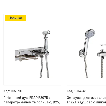
Так
2
Діаметр керамічного картриджу
Новинка
25
4
35
27
35.0
3
40
2
40.0
1
Встановлення
На виріб
1
Пристінна
4
Термостат
1055782
1034242
Так
2
Гігієнічний душ FRAP F2075 з
Змішувач для умивальн
паперотримачем та полицею, Ø25,
F1221 з душовою лійко