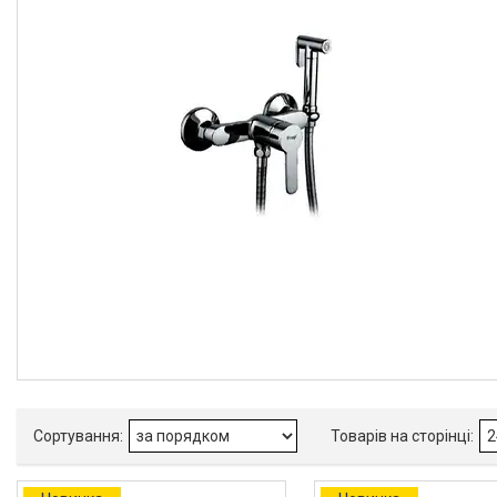
В наявності
64
Виробник
Faop
6
Frap
40
Gappo
32
WEZER
13
Призначення змішувача
Для биде
2
Для умивальника
6
Тип змішувача (крана)
Одноважільний
7
Колір
Бронза
2