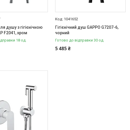
7
1041652
ля душу з гігієнічною
Гігієнічний душ GAPPO G7207-6,
P F2041, хром
чорний
ідправки 18 од.
Готово до відправки 30 од.
5 485 ₴