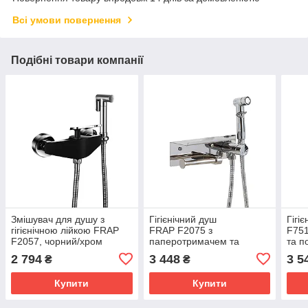
Всі умови повернення
Подібні товари компанії
Змішувач для душу з
Гігієнічний душ
Гігі
гігієнічною лійкою FRAP
FRAP F2075 з
F751
F2057, чорний/хром
паперотримачем та
та п
полицею, Ø25, хром
2 794
3 448
3 5
₴
₴
Купити
Купити