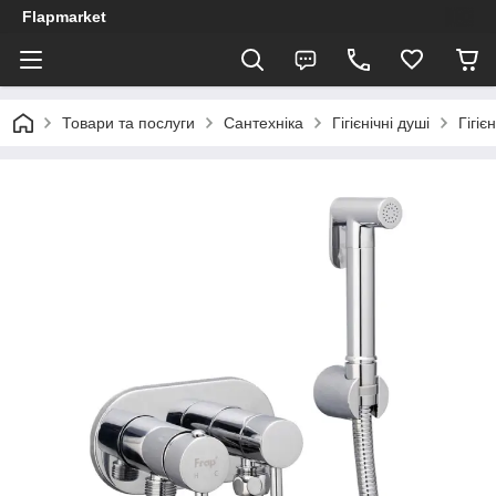
Flapmarket
Товари та послуги
Сантехніка
Гігієнічні душі
Гігіє