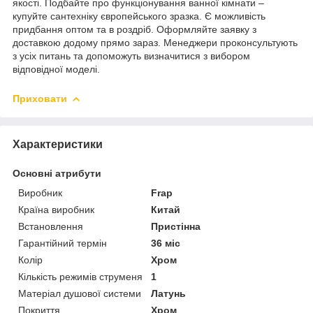
якості. Подбайте про функціонування ванної кімнати –
купуйте сантехніку європейського зразка. Є можливість
придбання оптом та в роздріб. Оформляйте заявку з
доставкою додому прямо зараз. Менеджери проконсультують
з усіх питань та допоможуть визначитися з вибором
відповідної моделі.
Приховати
Характеристики
Основні атрибути
Виробник
Frap
Країна виробник
Китай
Встановлення
Пристінна
Гарантійний термін
36 міс
Колір
Хром
Кількість режимів струменя
1
Матеріал душової системи
Латунь
Покриття
Хром