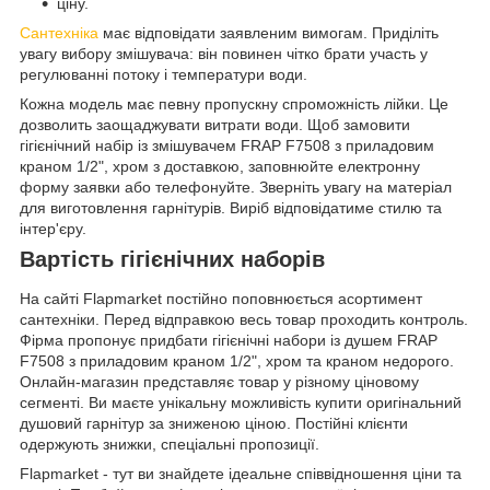
ціну.
Сантехніка
має відповідати заявленим вимогам. Приділіть
увагу вибору змішувача: він повинен чітко брати участь у
регулюванні потоку і температури води.
Кожна модель має певну пропускну спроможність лійки. Це
дозволить заощаджувати витрати води. Щоб замовити
гігієнічний набір із змішувачем FRAP F7508 з приладовим
краном 1/2", хром з доставкою, заповнюйте електронну
форму заявки або телефонуйте. Зверніть увагу на матеріал
для виготовлення гарнітурів. Виріб відповідатиме стилю та
інтер'єру.
Вартість гігієнічних наборів
На сайті Flapmarket постійно поповнюється асортимент
сантехніки. Перед відправкою весь товар проходить контроль.
Фірма пропонує придбати гігієнічні набори із душем FRAP
F7508 з приладовим краном 1/2", хром та краном недорого.
Онлайн-магазин представляє товар у різному ціновому
сегменті. Ви маєте унікальну можливість купити оригінальний
душовий гарнітур за зниженою ціною. Постійні клієнти
одержують знижки, спеціальні пропозиції.
Flapmarket - тут ви знайдете ідеальне співвідношення ціни та