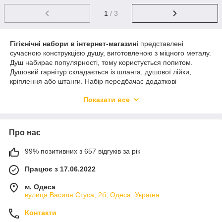
1
/ 3
Гігієнічні набори в інтернет-магазині
представлені
сучасною конструкцією душу, виготовленою з міцного металу.
Душ набирає популярності, тому користується попитом.
Душовий гарнітур складається із шланга, душової лійки,
кріплення або штанги. Набір передбачає додаткові
аксесуари.
Показати все
Перед тим, як купити гігієнічні системи в Україні важливо
враховувати:
зручність;
Про нас
міцність;
99% позитивних з 657 відгуків за рік
дизайн;
ціну.
Працює з 17.06.2022
Сантехніка має відповідати заявленим вимогам. Приділіть
м. Одеса
увагу вибору змішувача: він повинен чітко брати участь у
вулиця Василя Стуса, 2б, Одеса, Україна
регулюванні потоку і температури води. На сайті
представлені моделі:
Контакти
двовентильні;