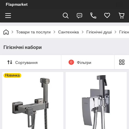
Flapmarket
Товари та послуги
Сантехніка
Гігієнічні душі
Гігіє
Гігієнічні набори
Сортування
0
Фільтри
Новинка