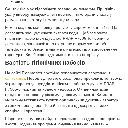
ціну.
Сантехніка має відповідати заявленим вимогам. Приділіть
увагу вибору змішувача: він повинен чітко брати участь у
регулюванні потоку і температури води.
Кожна модель має певну пропускну спроможність лійки. Це
дозволить заощаджувати витрати води. Щоб замовити
гігієнічний набір із змішувачем FRAP F7505-6, чорний з
доставкою, заповнюйте електронну форму заявки або
телефонуйте. Зверніть увагу на матеріал для виготовлення
гарнітурів. Виріб відповідатиме стилю та інтер'єру.
Вартість гігієнічних наборів
На сайті Flapmarket постійно поповнюється асортимент
сантехніки
. Перед відправкою весь товар проходить контроль.
Фірма пропонує придбати гігієнічні набори із душем FRAP
F7505-6, чорний та краном недорого. Онлайн-магазин
представляє товар у різному ціновому сегменті. Ви маєте
унікальну можливість купити оригінальний душовий гарнітур
за зниженою ціною. Постійні клієнти одержують знижки,
спеціальні пропозиції.
Flapmarket - тут ви знайдете ідеальне співвідношення ціни та
якості. Подбайте про функціонування ванної кімнати –