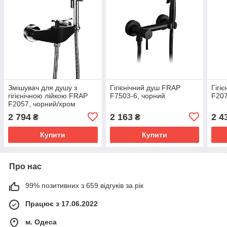
Змішувач для душу з
Гігієнічний душ FRAP
Гігі
гігієнічною лійкою FRAP
F7503-6, чорний
F20
F2057, чорний/хром
2 794
2 163
2 4
₴
₴
Купити
Купити
Про нас
99% позитивних з 659 відгуків за рік
Працює з 17.06.2022
м. Одеса