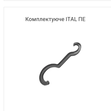
Душові трапи, дренажні
канали
Комплектуюче ITAL ПЕ
Аксесуари для ванної
кімнати
Запчастини та комплектуючі
Гнучкі шланги (підведення)
Кухонні мийки
Рушникосушарки
Матеріали для влаштування
теплої підлоги
Запірно-регулююча
арматура
Фільтри для води
Насосне обладнання