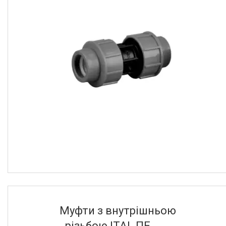
Блакитний
34
Чорний
10
Матеріал
Полиэтилен
2
Тип
Ключ сервісний звичайний
2
Матеріал корпусу
Полиэтилен
13
Поліпропілен
5
Умовний прохід
20
4
25
4
Муфти з внутрішньою
32
5
різьбою ITAL ПЕ