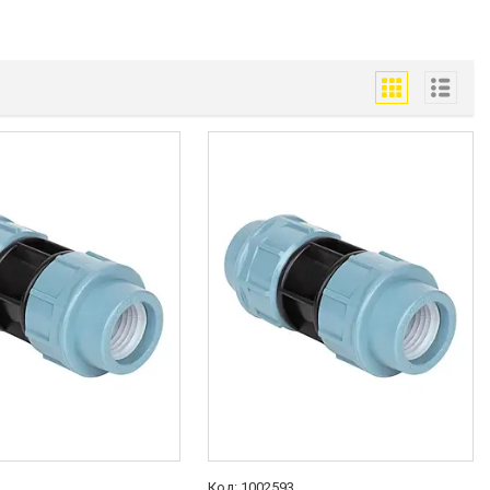
1
1002593