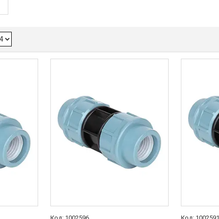
1002596
100259