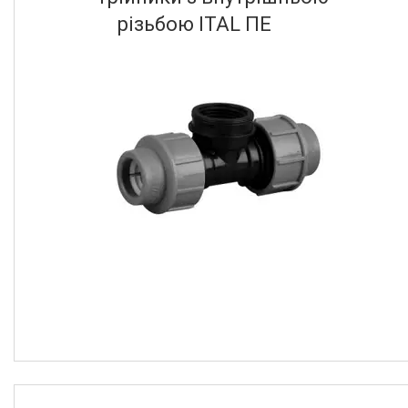
Ще 2
різьбою ITAL ПЕ
Діаметр різьби першого торця
1 1/2"В
3
1 1/2"Н
2
1 1/4"В
3
1 1/4"Н
4
1" В
3
Ще 13
Діаметр першого торця корпусу
20
1
32
1
40
2