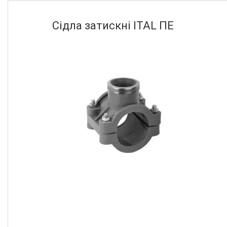
Діаметр крану
Сідла затискні ITAL ПЕ
1 1/2"
2
1 1/4"
2
1"
2
1/2"
2
2"
2
Ще 1
Опалювальна техніка
Змішувачі
Гігієнічні душі
Душова програма