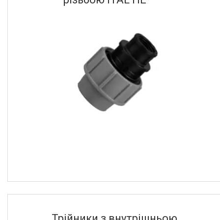
40
5
50
8
Ще 4
Тип з' єднання
внутрішня-внутрішня
18
Діаметр різьби вхідного отвору
20х3/4"
1
Зовнішній діаметр
20
1
25
1
32
1
40
1
50
1
Трійники з внутрішньою