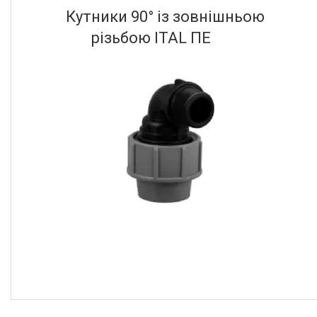
50
1
Кутники 90° із зовнішньою
75
2
різьбою ITAL ПЕ
Ще 1
Діаметр другого торця корпусу
20
1
32
1
40
2
50
1
63
1
Ще 2
Робочі умови
Вода
89
Рідке середовище
148