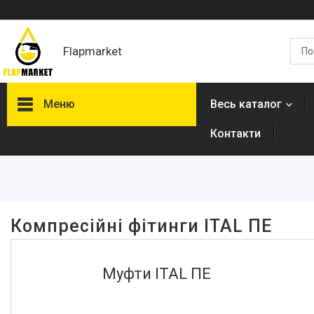
Flapmarket
Меню
Весь каталог
Контакти
Фільтри
Ціна
Наявність
Компресійні фітинги ITAL ПЕ
В наявності
221
Виробник
Муфти ITAL ПЕ
ITAL
292
Колір