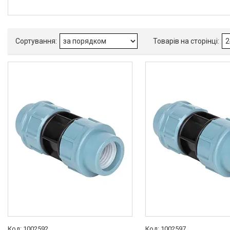
Інструмент
Пакувальні сантехнічні
матеріали
1002592
1002597