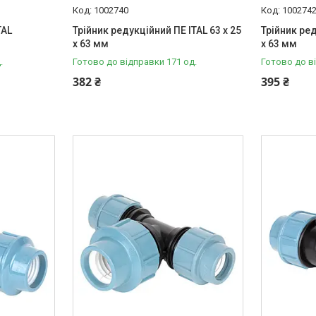
1002740
100274
TAL
Трійник редукційний ПЕ ITAL 63 x 25
Трійник ред
x 63 мм
x 63 мм
.
Готово до відправки 171 од.
Готово до в
382 ₴
395 ₴