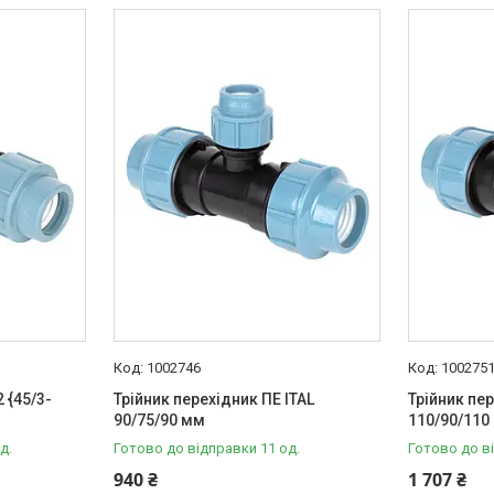
1002746
100275
2 {45/3-
Трійник перехідник ПЕ ITAL
Трійник пер
90/75/90 мм
110/90/110
д.
Готово до відправки 11 од.
Готово до в
940 ₴
1 707 ₴