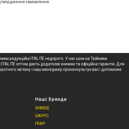
підтвердження замовлення.
ники редукційні ITAL ПЕ недорого. У нас ціна на Трійники
 ITAL ПЕ оптом діють додаткові знижки та офіційна гарантія. Для
воротного зв'язку і наш менеджер проконсультує вас і допоможе
Наші Бренди
SHIMGE
GAPPO
и
FRAP