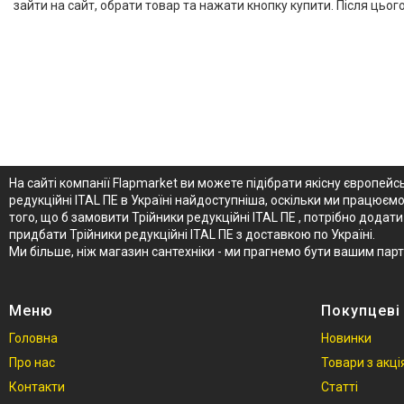
зайти на сайт, обрати товар та нажати кнопку купити. Після цьо
На сайті компанії Flapmarket ви можете підібрати якісну європейсь
редукційні ITAL ПЕ в Україні найдоступніша, оскільки ми працюєм
того, що б замовити Трійники редукційні ITAL ПЕ , потрібно дод
придбати Трійники редукційні ITAL ПЕ з доставкою по Україні.
Ми більше, ніж магазин сантехніки - ми прагнемо бути вашим пар
Меню
Покупцеві
Головна
Новинки
Про нас
Товари з акц
Контакти
Статті