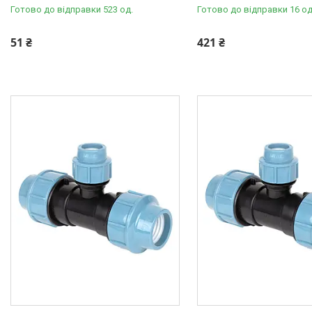
Готово до відправки 523 од.
Готово до відправки 16 од
Фільтри для води
Насосне обладнання
51 ₴
421 ₴
Інструмент
Пакувальні сантехнічні
матеріали