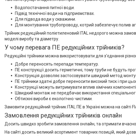
Водопостачання питної води.
Підвід технічної води на підприємствах.
Для підвода води у скважини.
Для монтування трубопроводу, котрий забезпечує полив аг
Трійник редукційний поліетиленовий ITAL недорого можна замовити
моделі виробу та діаметру.
У чому перевага ПЕ редукційних трійників?
Редукційні трійники можна використовувати для з'єднання різном
Добре переносять перепади температур.
ПЕ конструкції досить герметичні, тому труби не будуть пр
Конструкція дозволяє застосовувати швидкий метод монту
ПЕ трійники здатні добре переносити високий тиск і при ць
Конструкції можуть витримувати вплив хімічних компоненті
Швидкий монтаж не передбачає використання спеціальног
Обтискні вироби є екологічно чистими.
Замовити редукційний трійник ITAL ПЕ в Україні можна на сайті F
Замовлення редукційних трійників онлайн
Досить швидко зробити замовлення онлайн, та отримати вчасно р
На сайті досить великий асортимент товарних позицій, який дозв