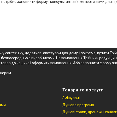
го потрібно заповнити форму і консультант зв'яжеться з вами для 
ку сантехніку, додаткові аксесуари для дому, і зокрема, купити Трій
о безпосередньо з виробниками. На замовлення Трійники редукційні
ати товар до кошика і оформити замовлення. Або заповнити форму з
тнером.
Товари та послуги
Змішувачі
іями
Душова програма
Душові трапи, дренажні канал