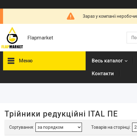
Зараз у компанії неробочи
Flapmarket
Меню
Весь каталог
Контакти
Фільтри
Ціна
Наявність
Трійники редукційні ITAL ПЕ
В наявності
14
Виробник