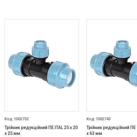
Гігієнічні душі
Душова програма
Душові трапи, дренажні
канали
Аксесуари для ванної
кімнати
Запчастини та комплектуючі
Гнучкі шланги (підведення)
Кухонні мийки
Рушникосушарки
Матеріали для влаштування
теплої підлоги
1002732
1002743
Запірно-регулююча
Трійник редукційний ПЕ ITAL 25 x 20
Трійник редукційний ПЕ I
арматура
x 25 мм
x 63 мм