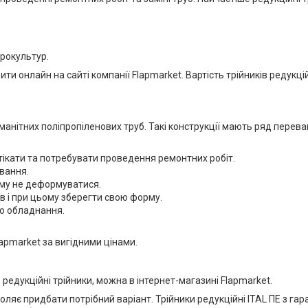
рокультур.
 онлайн на сайті компанії Flapmarket. Вартість трійників редукцій
анітних поліпропіленових труб. Такі конструкції мають ряд перева
отікати та потребувати проведення ремонтних робіт.
вання.
ому не деформуватися.
в і при цьому зберегти свою форму.
о обладнання.
lapmarket за вигідними цінами.
едукційні трійники, можна в інтернет-магазині Flapmarket.
оляє придбати потрібний варіант. Трійники редукційні ITAL ПЕ з г