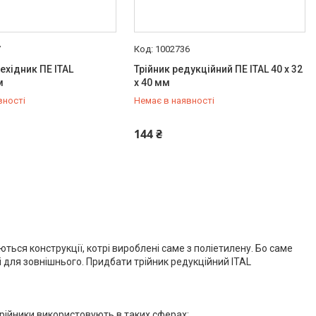
7
1002736
ехідник ПЕ ITAL
Трійник редукційний ПЕ ITAL 40 x 32
м
x 40 мм
вності
Немає в наявності
500-59-19
+380 (67) 500-59-19
144 ₴
ться конструкції, котрі вироблені саме з поліетилену. Бо саме
 і для зовнішнього. Придбати трійник редукційний ITAL
трійники використовують в таких сферах: