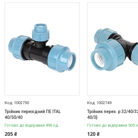
ITAL
20
Умовний прохід
75
1
Діаметр першого торця корпусу
75
1
Діаметр другого торця корпусу
63
1
Робочі умови
Вода
1
Рідке середовище
19
1002750
1002749
Трійник перехідний ПЕ ITAL
Трійник перех. р 32/40/3
40/50/40
40/3}
Опалювальна техніка
Готово до відправки 496 од.
Готово до відправки 505 о
205 ₴
120 ₴
Змішувачі