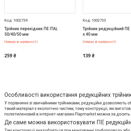
1002739
1002735
Трійник перехідник ПЕ ITAL
Трійник редукційний ПЕ I
50/40/50 мм
x 40 мм
Немає в наявності
Немає в наявності
+380 (67) 500-59-19
+380 (67) 500-59-19
259 ₴
139 ₴
Особливості використання редукційних трійник
У порівнянні зі звичайними трійниками, редукційні дозволяють о
такий матеріал є екологічно чистим, тому конструкції, які вигото
поліетиленовий в інтернет-магазині Flapmarket можна за досить
Де саме можна використовувати ПЕ редукційні
Такі конструкції знадобляться при монтуванні трубопроводу або 