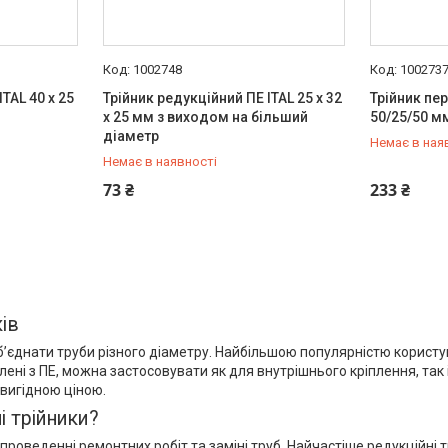
1002748
100273
TAL 40 x 25
Трійник редукційний ПЕ ITAL 25 x 32
Трійник пер
x 25 мм з виходом на більший
50/25/50 м
діаметр
Немає в ная
Немає в наявності
+380 (67) 500-59-19
+380 (67) 
73 ₴
233 ₴
ів
б’єднати труби різного діаметру. Найбільшою популярністю користую
влені з ПЕ, можна застосовувати як для внутрішнього кріплення, так
 вигідною ціною.
 трійники?
проведенні ремонтних робіт та заміні труб. Найчастіше редукційні 