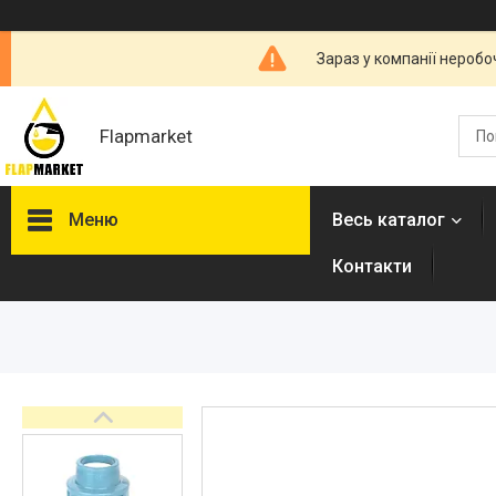
Зараз у компанії неробо
Flapmarket
Меню
Весь каталог
Контакти
Опалювальна техніка
Змішувачі
Гігієнічні душі
Душова програма
Душові трапи, дренажні
канали
Аксесуари для ванної