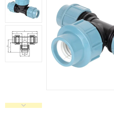
кімнати
Запчастини та комплектуючі
Гнучкі шланги (підведення)
Кухонні мийки
Рушникосушарки
Матеріали для влаштування
теплої підлоги
Запірно-регулююча
арматура
Фільтри для води
Насосне обладнання
Інструмент
Пакувальні сантехнічні
матеріали