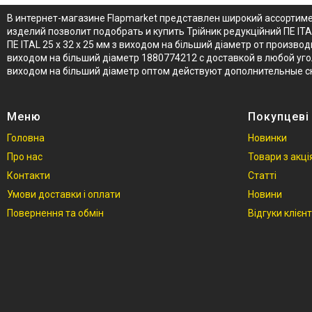
В интернет-магазине Flapmarket представлен широкий ассортимен
изделий позволит подобрать и купить Трійник редукційний ПЕ ITA
ПЕ ITAL 25 x 32 x 25 мм з виходом на більший діаметр от произво
виходом на більший діаметр 1880774212 с доставкой в любой угол
виходом на більший діаметр оптом действуют дополнительные с
Меню
Покупцеві
Головна
Новинки
Про нас
Товари з акц
Контакти
Статті
Умови доставки і оплати
Новини
Повернення та обмін
Відгуки клієнт