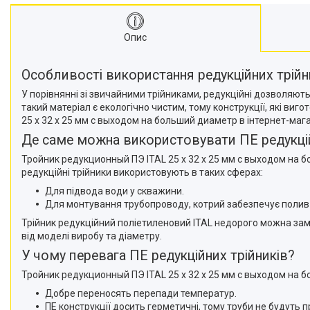
Опис
Особливості використання редукційних трійн
У порівнянні зі звичайними трійниками, редукційні дозволяють
такий матеріал є екологічно чистим, тому конструкції, які ви
25 x 32 x 25 мм с выходом на больший диаметр в інтернет-маг
Де саме можна використовувати ПЕ редукцій
Тройник редукционный ПЭ ITAL 25 x 32 x 25 мм с выходом на 
редукційні трійники використовують в таких сферах:
Для підвода води у скважини.
Для монтування трубопроводу, котрий забезпечує полив
Трійник редукційний поліетиленовий ITAL недорого можна замов
від моделі виробу та діаметру.
У чому перевага ПЕ редукційних трійників?
Тройник редукционный ПЭ ITAL 25 x 32 x 25 мм с выходом на б
Добре переносять перепади температур.
ПЕ конструкції досить герметичні, тому труби не будуть 