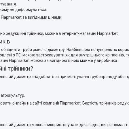
тування.
 цьому не деформуватися.
 Flapmarket за вигідними цінами.
 редукційні трійники, можна в інтернет-магазині Flapmarket.
иків
 об’єднати труби різного діаметру. Найбільшою популярністю корист
готовлені з ПЕ, можна застосовувати як для внутрішнього кріплення,
азині Flapmarket можна за вигідною ціною майже у виробника.
ні трійники?
больший диаметр знадобляться при монтуванні трубопроводу або про
 агрокультур.
ити онлайн на сайті компанії Flapmarket. Вартість трійників редук
ольший диаметр можна використовувати для з'єднання різноманітни