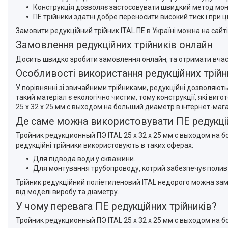
Конструкція дозволяє застосовувати швидкий метод мон
ПЕ трійники здатні добре переносити високий тиск і при
Замовити редукційний трійник ITAL ПЕ в Україні можна на сайті
Замовлення редукційних трійників онлайн
Досить швидко зробити замовлення онлайн, та отримати вчасно
Особливості використання редукційних трійн
У порівнянні зі звичайними трійниками, редукційні дозволяють
такий матеріал є екологічно чистим, тому конструкції, які ви
25 x 32 x 25 мм с выходом на больший диаметр в інтернет-маг
Де саме можна використовувати ПЕ редукцій
Тройник редукционный ПЭ ITAL 25 x 32 x 25 мм с выходом на 
редукційні трійники використовують в таких сферах:
Для підвода води у скважини.
Для монтування трубопроводу, котрий забезпечує полив
Трійник редукційний поліетиленовий ITAL недорого можна замов
від моделі виробу та діаметру.
У чому перевага ПЕ редукційних трійників?
Тройник редукционный ПЭ ITAL 25 x 32 x 25 мм с выходом на б