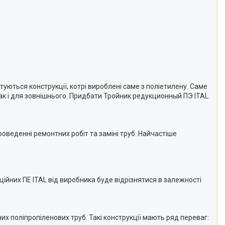
уються конструкції, котрі вироблені саме з поліетилену. Саме
 так і для зовнішнього. Придбати Тройник редукционный ПЭ ITAL
веденні ремонтних робіт та заміні труб. Найчастіше
ційних ПЕ ITAL від виробника буде відрізнятися в залежності
х поліпропіленових труб. Такі конструкції мають ряд переваг: