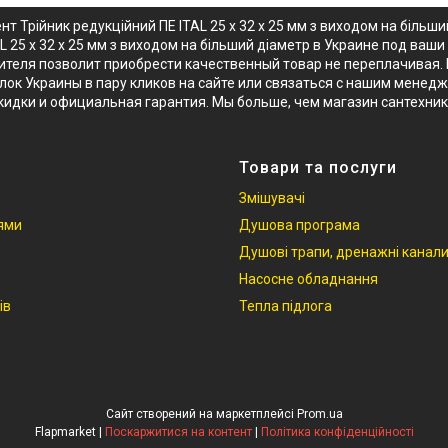
т Трійник редукційний ПЕ ITAL 25 x 32 x 25 мм з виходом на біль
L 25 x 32 x 25 мм з виходом на більший діаметр в Украине под ваш
дителя позволит приобрести качественный товар не переплачивая. В
ок Украины в пару кликов на сайте или связаться с нашим менеджеро
кидки и официальная гарантия. Мы больше, чем магазин сантехни
Товари та послуги
Змішувачі
іями
Душова програма
Душові трапи, дренажні канал
Насосне обладнання
ів
Тепла підлога
Сайт створений на маркетплейсі
Prom.ua
Flapmarket |
Поскаржитися на контент
|
Політика конфіденційності