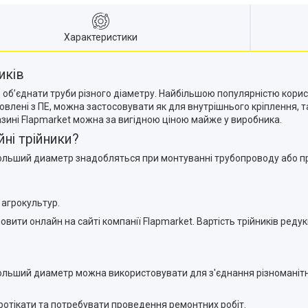
Характеристики
иків
 об’єднати труби різного діаметру. Найбільшою популярністю корист
готовлені з ПЕ, можна застосовувати як для внутрішнього кріплення,
азині Flapmarket можна за вигідною ціною майже у виробника.
ні трійники?
больший диаметр знадобляться при монтуванні трубопроводу або про
 агрокультур.
ити онлайн на сайті компанії Flapmarket. Вартість трійників редук
ольший диаметр можна використовувати для з'єднання різноманітни
протікати та потребувати проведення ремонтних робіт.