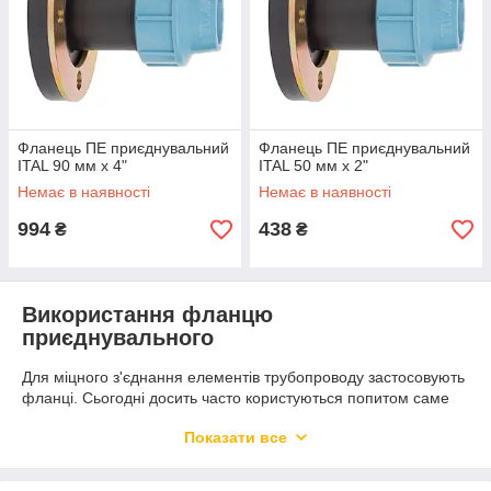
Фланець ПЕ приєднувальний
Фланець ПЕ приєднувальний
ITAL 90 мм х 4"
ITAL 50 мм х 2"
Немає в наявності
Немає в наявності
994
438
₴
₴
Використання фланцю
приєднувального
Для міцного з'єднання елементів трубопроводу застосовують
фланці. Сьогодні досить часто користуються попитом саме
поліетиленові конструкції, бо вони є надійними та досить
Показати все
легкі у монтуванні. Також ПЕ вироби можна застосовувати не
лише для з'єднання поліетиленових труб, але й металевих
до поліетиленових. Придбати фланець поліетиленовий