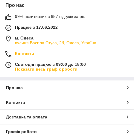
приєднувальний ITAL в інтернет-магазині Flapmarket за
Про нас
оптимальними цінами.
Переваги ПЕ приєднувальних фланців
99% позитивних з 657 відгуків за рік
Працює з 17.06.2022
Перед тим як зробити замовлення і купити фланець
приєднувальний ITAL ПЕ від виробника, варто ознайомитись
м. Одеса
з головними перевагами поліетиленових фланців:
вулиця Василя Стуса, 2б, Одеса, Україна
Конструкція вироблена з поліетилену є досить
надійною, тому можна робити затиску болтів та не
Контакти
хвилюватися, що конструкція трісне.
Сьогодні працює з 09:00 до 18:00
На виробах не виникає корозії.
Показати весь графік роботи
Добре переносять вплив хімічних рідин.
Не деформуються.
Про нас
Вироби є екологічними.
Купити фланець приєднувальний ITAL поліетиленовий
Контакти
недорого можна на сайті спеціалізованого інтернет-магазину
Flapmarket.
Доставка та оплата
З яких елементів складається ПЕ
фланець?
Графік роботи