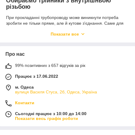
Обираємо трійники з внутрішньою
різьбою
При прокладанні трубопроводу може виникнути потреба
зробити не тільки пряме, але й кутове з'єднання. Саме для
цього використовують трійники з внутрішньою різьбою. Такі
Показати все
конструкції дозволяють об'єднати труби під потрібним кутом
та забезпечити повноцінне водопостачання. Трійники з
внутрішньою різьбою ITAL ПЕ ціна в Україні, котрих може
відрізнятися, можна придбати на сайті спеціалізованого
Про нас
інтернет-магазину Flapmarket.
Сфери використання ПЕ трійників з
99% позитивних з 657 відгуків за рік
внутрішньою різьбою
Працює з 17.06.2022
Перш ніж почати обирати трійник поліетиленовий з
м. Одеса
внутрішньою різьбою ITAL в інтернет-магазині, варто більш
вулиця Василя Стуса, 2б, Одеса, Україна
детальніше ознайомитися з тим, де саме використовується
даний виріб. Конструкції мають різьбове кріплення, тому їх
Контакти
застосовують для герметичного з'єднання труб для:
Сьогодні працює з 10:00 до 14:00
Постачання холодної води.
Показати весь графік роботи
Для систем підведення питної води.
Для підведення технічної води до комерційних