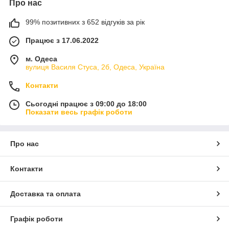
Чому саме ми?
Про нас
Співпрацюючи з нами, щоб замовити душові стійки для
99% позитивних з 652 відгуків за рік
ванної недорого, ви можете розраховувати на:
Працює з 17.06.2022
доступну ціну на душові стійки від виробника;
підбір зовнішнього вигляду під дизайн вашої ванної
м. Одеса
вулиця Василя Стуса, 2б, Одеса, Україна
кімнати;
вибір надійного та перевіреного виробника з
Контакти
відмінною репутацією;
Сьогодні працює з 09:00 до 18:00
просту конструкцію, завдяки чому її легко монтувати.
Показати весь графік роботи
В нашому асортименті представлені різноманітні бюджетні та
більш коштовні моделі, серед яких ви можете підібрати ту,
яка підійде вам за:
Про нас
розмірами та габаритами;
комплектацією (з мильницею, полочками або
Контакти
гачками);
способом кріплення (за допомогою дюбелей або
Доставка та оплата
присосок);
матеріалом (латунь, нержавіюча сталь або пластик).
Графік роботи
Усі представлені в нашому асортименті моделі відрізняються