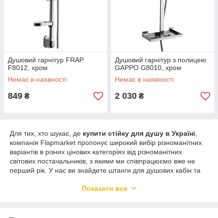
Душовий гарнітур FRAP
Душовий гарнітур з полицею
F8012, хром
GAPPO G8010, хром
Немає в наявності
Немає в наявності
849
2 030
₴
₴
Для тих, хто шукає, де
купити стійку для душу в Україні
,
компанія Flapmarket пропонує широкий вибір різноманітних
варіантів в різних цінових категоріях від різноманітних
світових постачальників, з якими ми співпрацюємо вже не
перший рік. У нас ви знайдете штанги для душових кабін та
ван будь-яких параметрів. З їхньою допомогою ви легко
Показати все
зможете створити комфортну атмосферу в своїй ванній
кімнаті та насолоджуватись на протязі багатьох років новим
рівнем зручності.