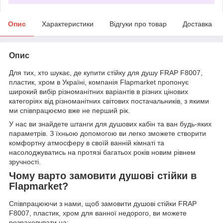
Опис
Характеристики
Відгуки про товар
Доставка
Опис
Для тих, хто шукає, де купити стійку для душу FRAP F8007,
пластик, хром в Україні, компанія Flapmarket пропонує
широкий вибір різноманітних варіантів в різних цінових
категоріях від різноманітних світових постачальників, з якими
ми співпрацюємо вже не перший рік.
У нас ви знайдете штанги для душових кабін та ван будь-яких
параметрів. З їхньою допомогою ви легко зможете створити
комфортну атмосферу в своїй ванній кімнаті та
насолоджуватись на протязі багатьох років новим рівнем
зручності.
Чому варто замовити душові стійки в
Flapmarket?
Співпрацюючи з нами, щоб замовити душові стійки FRAP
F8007, пластик, хром для ванної недорого, ви можете
розраховувати на: