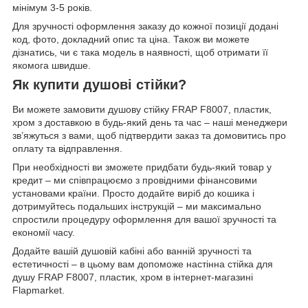
мінімум 3-5 років.
Для зручності оформлення заказу до кожної позиції додані
код, фото, докладний опис та ціна. Також ви можете
дізнатись, чи є така модель в наявності, щоб отримати її
якомога швидше.
Як купити душові стійки?
Ви можете замовити душову стійку FRAP F8007, пластик,
хром з доставкою в будь-який день та час – наші менеджери
зв’яжуться з вами, щоб підтвердити заказ та домовитись про
оплату та відправлення.
При необхідності ви зможете придбати будь-який товар у
кредит – ми співпрацюємо з провідними фінансовими
установами країни. Просто додайте виріб до кошика і
дотримуйтесь подальших інструкцій – ми максимально
спростили процедуру оформлення для вашої зручності та
економії часу.
Додайте вашій душовій кабіні або ванній зручності та
естетичності – в цьому вам допоможе настінна стійка для
душу FRAP F8007, пластик, хром в інтернет-магазині
Flapmarket.