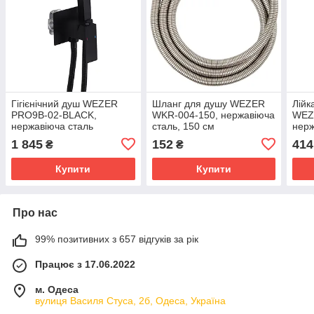
Гігієнічний душ WEZER
Шланг для душу WEZER
Лійк
PRO9В-02-BLACK,
WKR-004-150, нержавіюча
WEZ
нержавіюча сталь
сталь, 150 см
нерж
1 845
152
414
₴
₴
Купити
Купити
Про нас
99% позитивних з 657 відгуків за рік
Працює з 17.06.2022
м. Одеса
вулиця Василя Стуса, 2б, Одеса, Україна