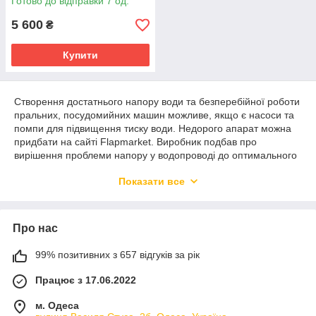
Готово до відправки 7 од.
5 600
₴
Купити
Створення достатнього напору води та безперебійної роботи
пральних, посудомийних машин можливе, якщо є насоси та
помпи для підвищення тиску води. Недорого апарат можна
придбати на сайті Flapmarket. Виробник подбав про
вирішення проблеми напору у водопроводі до оптимального
значення.
Показати все
Як обрати
Якщо потрібна нормалізація тиску води згідно з будівельними
нормами та правилами СНіП, необхідно купити насос для
Про нас
підвищення тиску води в Україні. Коли є несправності
руйнування мембранної оболонки, засмічення фільтра –
99% позитивних з 657 відгуків за рік
потрібний ремонт або заміна пристрою. При виборі
Працює з 17.06.2022
враховується:
тип завдання для дому;
м. Одеса