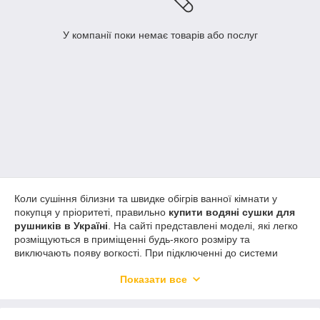
У компанії поки немає товарів або послуг
Коли сушіння білизни та швидке обігрів ванної кімнати у
покупця у пріоритеті, правильно
купити водяні сушки для
рушників в Україні
. На сайті представлені моделі, які легко
розміщуються в приміщенні будь-якого розміру та
виключають появу вогкості. При підключенні до системи
опалення в холодну пору року однозначно буде тепло.
Показати все
Переваги
Для позбавлення від вологи використовують конструкцію з