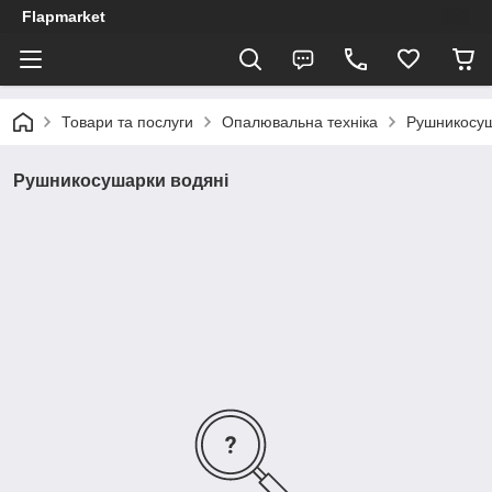
Flapmarket
Товари та послуги
Опалювальна техніка
Рушникосу
Рушникосушарки водяні