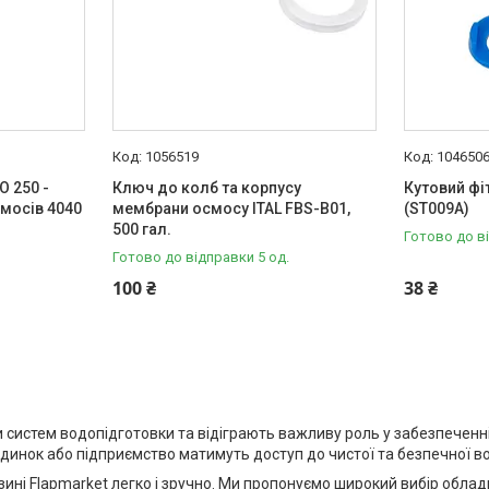
1056519
104650
 250 -
Ключ до колб та корпусу
Кутовий фіт
мосів 4040
мембрани осмосу ITAL FBS-B01,
(ST009A)
500 гал.
Готово до в
Готово до відправки 5 од.
100 ₴
38 ₴
систем водопідготовки та відіграють важливу роль у забезпеченні 
динок або підприємство матимуть доступ до чистої та безпечної в
зині Flapmarket легко і зручно. Ми пропонуємо широкий вибір обла