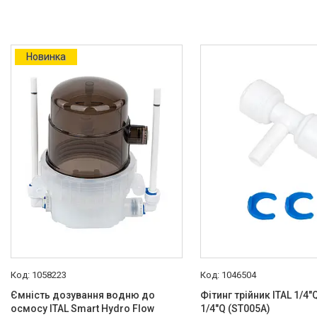
24 В
3
Матеріал корпусу
Новинка
Пластик
1
Використання
Для питної води
4
Для холодної води
1
Типорозмір картриджу
2,5"х10"
2
ВВ 20
1
1058223
1046504
Опалювальна техніка
Ємність дозування водню до
Фітинг трійник ITAL 1/4"Q
Змішувачі
осмосу ITAL Smart Hydro Flow
1/4"Q (ST005A)