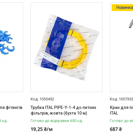
Новинк
1055452
105733
ля фітингів
Трубка ITAL PIPE-Y-1-4 до питних
Кран для п
фільтрів, жовта (бухта 10 м)
ITAL
 од.
Готово до відправки 650 од.
Готово до в
19,25 ₴/м
687 ₴