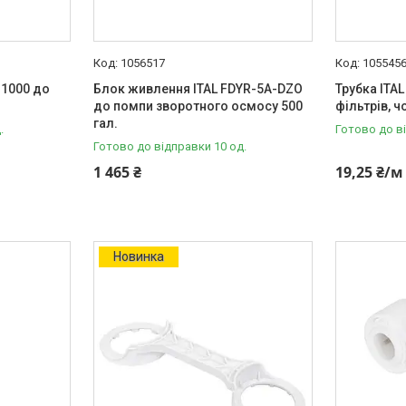
1056517
105545
 1000 до
Блок живлення ITAL FDYR-5A-DZO
Трубка ITAL
до помпи зворотного осмосу 500
фільтрів, ч
гал.
.
Готово до в
Готово до відправки 10 од.
1 465 ₴
19,25 ₴/м
Новинка