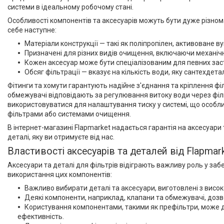
системи в ідеальному робочому стані.
Особливості компонентів та аксесуарів можуть бути дуже різном
себе наступне:
Матеріали конструкції — такі як поліпропілен, активоване в
Призначені для різних видів очищення, включаючи механічну
Кожен аксесуар може бути спеціалізованим для певних заст
Обсяг фільтрації — вказує на кількість води, яку сантехдет
Фітинги та хомути гарантують надійне з'єднання та кріплення фі
обмежувачі відповідають за регулювання витоку води через філ
використовуватися для налаштування тиску у системі, що особли
фільтрами або системами очищення.
В інтернет-магазині Flapmarket надається гарантія на аксесуари т
деталі, яку ви отримуєте від нас.
Властивості аксесуарів та деталей від Flapmar
Аксесуари та деталі для фільтрів відіграють важливу роль у заб
використання цих компонентів:
Важливо вибирати деталі та аксесуари, виготовлені з високо
Деякі компоненти, наприклад, клапани та обмежувачі, доз
Користування компонентами, такими як префільтри, може до
ефективність.