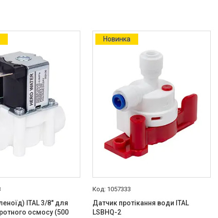
а
Новинка
8
1057333
еноїд) ITAL 3/8" для
Датчик протікання води ITAL
ротного осмосу (500
LSBHQ-2