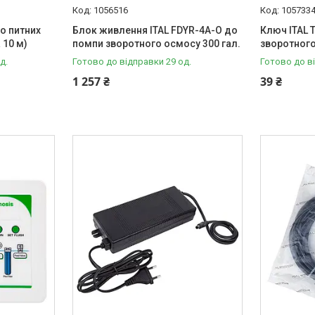
1056516
105733
до питних
Блок живлення ITAL FDYR-4A-O до
Ключ ITAL 
 10 м)
помпи зворотного осмосу 300 гал.
зворотног
д.
Готово до відправки 29 од.
Готово до в
1 257 ₴
39 ₴