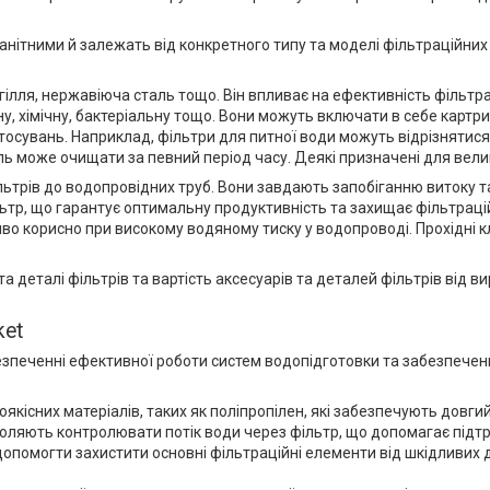
анітними й залежать від конкретного типу та моделі фільтраційних
угілля, нержавіюча сталь тощо. Він впливає на ефективність фільтра
, хімічну, бактеріальну тощо. Вони можуть включати в себе картрид
осувань. Наприклад, фільтри для питної води можуть відрізнятися в
аль може очищати за певний період часу. Деякі призначені для велик
льтрів до водопровідних труб. Вони завдають запобіганню витоку т
ьтр, що гарантує оптимальну продуктивність та захищає фільтрац
во корисно при високому водяному тиску у водопроводі. Прохідні 
а деталі фільтрів та вартість аксесуарів та деталей фільтрів від в
ket
езпеченні ефективної роботи систем водопідготовки та забезпеченні
якісних матеріалів, таких як поліпропілен, які забезпечують довгий 
воляють контролювати потік води через фільтр, що допомагає підт
помогти захистити основні фільтраційні елементи від шкідливих д