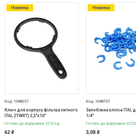
В наявності
52
Новинка
Новинка
Виробник
ITAL
102
USTM
3
Тип змішувача (крана)
Монокран
1
Матеріал
Етилен-пропіленовий каучук
(EPDM)
3
Пластик
1
Полиэтилен
3
1048257
1048757
Ключ для корпусу фільтра питного
Запобіжна кліпса ITAL д
Поліпропілен
60
ITAL (ITWRT) 2,5"х10"
1/4"
Сталева
9
Готово до відправки 1210 од.
Готово до відправки 22720
62 ₴
3,08 ₴
Напруження мережі