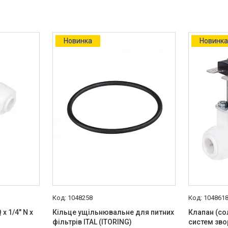
Новинка
Новинк
1048258
104861
 x 1/4" N x
Кільце ущільнювальне для питних
Клапан (сол
фільтрів ITAL (ITORING)
систем зво