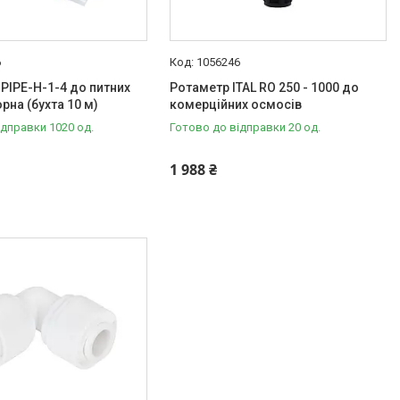
6
1056246
 PIPE-H-1-4 до питних
Ротаметр ITAL RO 250 - 1000 до
орна (бухта 10 м)
комерційних осмосів
ідправки 1020 од.
Готово до відправки 20 од.
1 988 ₴