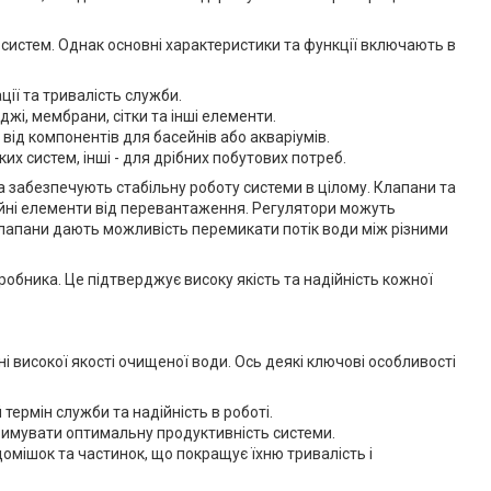
 систем. Однак основні характеристики та функції включають в
ції та тривалість служби.
жі, мембрани, сітки та інші елементи.
ід компонентів для басейнів або акваріумів.
их систем, інші - для дрібних побутових потреб.
а забезпечують стабільну роботу системи в цілому. Клапани та
ійні елементи від перевантаження. Регулятори можуть
клапани дають можливість перемикати потік води між різними
иробника. Це підтверджує високу якість та надійність кожної
 високої якості очищеної води. Ось деякі ключові особливості
термін служби та надійність в роботі.
римувати оптимальну продуктивність системи.
омішок та частинок, що покращує їхню тривалість і