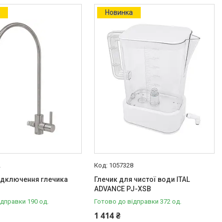
а
Новинка
2
1057328
ідключення глечика
Глечик для чистої води ITAL
ADVANCE PJ-XSB
ідправки 190 од.
Готово до відправки 372 од.
1 414 ₴