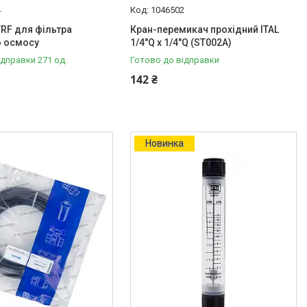
4
1046502
TRF для фільтра
Кран-перемикач прохідний ITAL
о осмосу
1/4"Q x 1/4"Q (ST002A)
ідправки 271 од.
Готово до відправки
142 ₴
Новинка