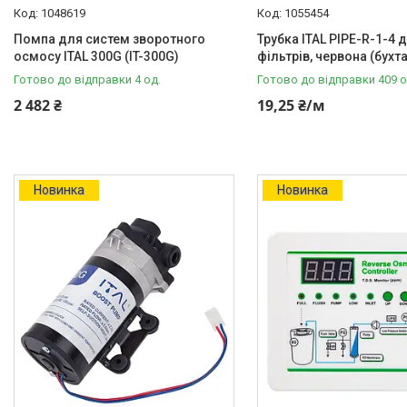
Фільтри для води
1048619
1055454
Насосне обладнання
Помпа для систем зворотного
Трубка ITAL PIPE-R-1-4 
осмосу ITAL 300G (IT-300G)
фільтрів, червона (бухта
Інструмент
Готово до відправки 4 од.
Готово до відправки 409 о
Пакувальні сантехнічні
2 482 ₴
19,25 ₴/м
матеріали
Новинка
Новинка