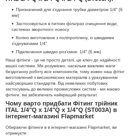
Призначений для з'єднання трубки діаметром 1/4" (6
мм)
Застосовується в питних фільтрах очищення води,
системах зворотного осмосу
Коліно виготовлене з поліпропілену, із швидкими
з'єднувачами 1/4"
Підключення швидко-роз'ємне: 1/4" (6 мм)
Наші фітінги - це не просто деталі, це ключ до надійності
вашої системи. Ми розуміємо, наскільки важливо мати
бездоганну роботу всіх компонентів, тому кожен наш фітінг
виготовлений з високоякісних матеріалів з урахуванням
найсуворіших стандартів. Від невеликих побутових
застосувань до великих промислових систем - ми маємо
фітінги, які забезпечать найкращий результат.
Чому варто придбати Фітинг трійник
ITAL 1/4"Q x 1/4"Q x 1/4"Q (ST003A) в
інтернет-магазині Flapmarket
Обираючи фітинги в в інтернет-магазині Flapmarket, ви
отримуєте: