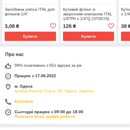
Запобіжна кліпса ITAL для
Кутовий фітинг із
Куто
фітингів 1/4"
зворотним клапаном ITAL
x 1/
1/8"РН x 1/4"Q (ST007A)
3,08
126
38
₴
₴
Купити
Купити
Про нас
99% позитивних з 651 відгука за рік
Працює з 17.06.2022
м. Одеса
вулиця Василя Стуса, 2б, Одеса, Україна
Контакти
Сьогодні працює з 09:00 до 18:00
Показати весь графік роботи