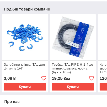
Подібні товари компанії
Запобіжна кліпса ITAL для
Трубка ITAL PIPE-H-1-4 до
Куто
фітингів 1/4"
питних фільтрів, чорна
звор
(бухта 10 м)
1/8"
3,08
19,25
126
₴
₴/м
Купити
Купити
Про нас