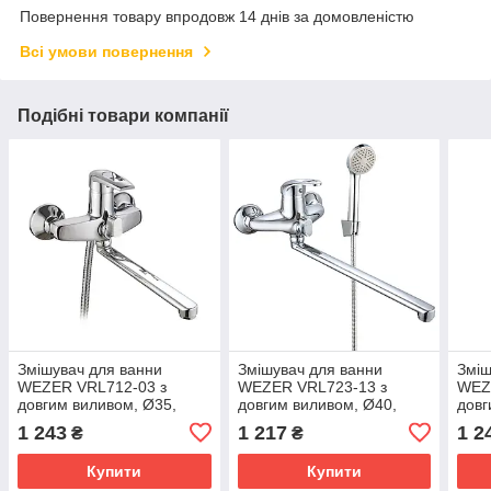
Повернення товару впродовж 14 днів за домовленістю
Всі умови повернення
Подібні товари компанії
Змішувач для ванни
Змішувач для ванни
Зміш
WEZER VRL712-03 з
WEZER VRL723-13 з
WEZ
довгим виливом, Ø35,
довгим виливом, Ø40,
довг
хром
хром
хро
1 243
1 217
1 2
₴
₴
Купити
Купити