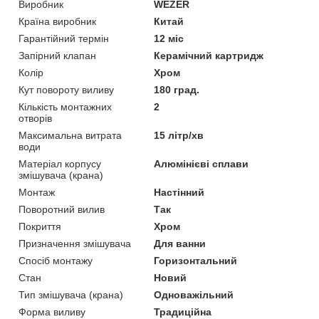
Виробник
WEZER
Країна виробник
Китай
Гарантійний термін
12 міс
Запірний клапан
Керамічний картридж
Колір
Хром
Кут повороту виливу
180 град.
Кількість монтажних
2
отворів
Максимальна витрата
15 літр/хв
води
Матеріал корпусу
Алюмінієві сплави
змішувача (крана)
Монтаж
Настінний
Поворотний вилив
Так
Покриття
Хром
Призначення змішувача
Для ванни
Спосіб монтажу
Горизонтальний
Стан
Новий
Тип змішувача (крана)
Одноважільний
Форма виливу
Традиційна