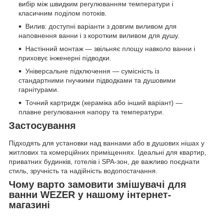
вибір між швидким регулюванням температури і
класичним поділом потоків.
Вилив: доступні варіанти з довгим виливом для
наповнення ванни і з коротким виливом для душу.
Настінний монтаж — звільняє площу навколо ванни і
приховує інженерні підводки.
Універсальне підключення — сумісність із
стандартними гнучкими підводками та душовими
гарнітурами.
Точний картридж (кераміка або інший варіант) —
плавне регулювання напору та температури.
Застосування
Підходять для установки над ваннами або в душових нішах у
житлових та комерційних приміщеннях. Ідеальні для квартир,
приватних будинків, готелів і SPA-зон, де важливо поєднати
стиль, зручність та надійність водопостачання.
Чому варто замовити змішувачі для
ванни WEZER у нашому інтернет-
магазині