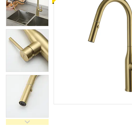
кімнати
Запчастини та комплектуючі
Гнучкі шланги (підведення)
Кухонні мийки
Рушникосушарки
Матеріали для влаштування
теплої підлоги
Запірно-регулююча
арматура
Фільтри для води
Насосне обладнання
Інструмент
Пакувальні сантехнічні
матеріали