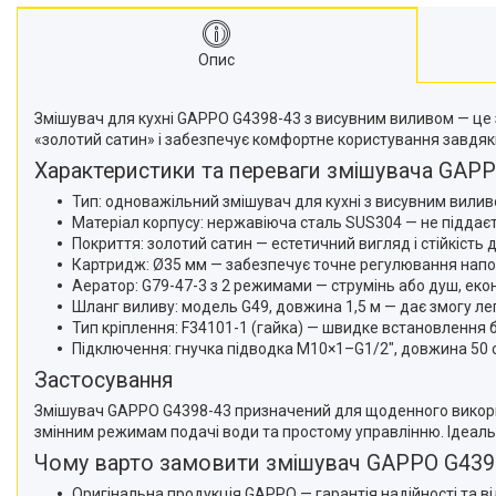
Опис
Змішувач для кухні GAPPO G4398-43 з висувним виливом — це зр
«золотий сатин» і забезпечує комфортне користування завдя
Характеристики та переваги змішувача GAP
Тип: одноважільний змішувач для кухні з висувним виливо
Матеріал корпусу: нержавіюча сталь SUS304 — не піддаєть
Покриття: золотий сатин — естетичний вигляд і стійкість 
Картридж: Ø35 мм — забезпечує точне регулювання напор
Аератор: G79-47-3 з 2 режимами — струмінь або душ, еко
Шланг виливу: модель G49, довжина 1,5 м — дає змогу лег
Тип кріплення: F34101-1 (гайка) — швидке встановлення 
Підключення: гнучка підводка M10×1–G1/2", довжина 50 
Застосування
Змішувач GAPPO G4398-43 призначений для щоденного використ
змінним режимам подачі води та простому управлінню. Ідеальн
Чому варто замовити змішувач GAPPO G4398-
Оригінальна продукція GAPPO — гарантія надійності та ві