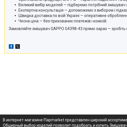
Великий вибір моделей — підберемо потрібний змішувач 
Експертна консультація — допоможемо з вибором і підк
Швидка доставка по всій Україні — оперативне оброблен
Чесна ціна — без прихованих платежів і комісій.
Замовляйте змішувач GAPPO G4398-43 прямо зараз — зробіть 
В интернет-магазине Flapmarket представлен широкий ассортимен
Обширный выбор изделий позволит подобрать и купить Змішувач д