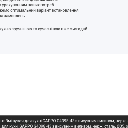
з урахуванням ваших потреб.
ажемо оптимальний варіант встановлення.
ня замовлень.
кухню зручнішою та сучаснішою вже сьогодні!
т Змішувач для кухні GAPPO G4398-43 з висувним виливом, нерж. с
ля кухні GAPPO G4398-43 з висувним виливом, нерж. сталь, Ø35, 