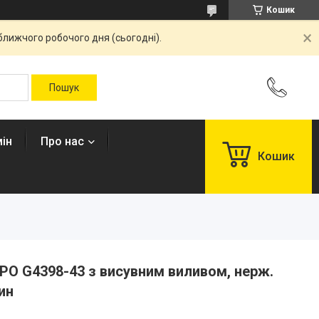
Кошик
ближчого робочого дня (сьогодні).
ін
Про нас
Кошик
PO G4398-43 з висувним виливом, нерж.
ин