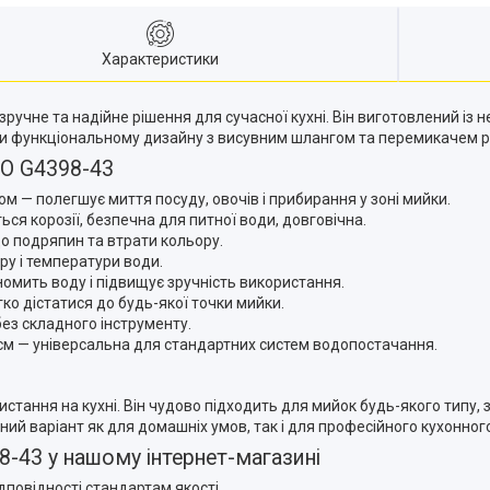
Характеристики
учне та надійне рішення для сучасної кухні. Він виготовлений із н
ки функціональному дизайну з висувним шлангом та перемикачем р
PO G4398-43
м — полегшує миття посуду, овочів і прибирання у зоні мийки.
ся корозії, безпечна для питної води, довговічна.
до подряпин та втрати кольору.
у і температури води.
номить воду і підвищує зручність використання.
ко дістатися до будь-якої точки мийки.
без складного інструменту.
см — універсальна для стандартних систем водопостачання.
ання на кухні. Він чудово підходить для мийок будь-якого типу, з
ий варіант як для домашніх умов, так і для професійного кухонног
43 у нашому інтернет-магазині
дповідності стандартам якості.