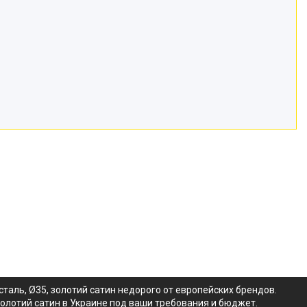
таль, Ø35, золотий сатин недорого от европейских брендов.
золотий сатин в Украине под ваши требования и бюджет.