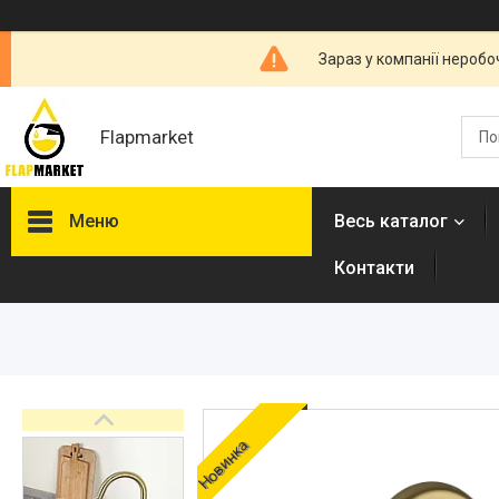
Зараз у компанії неробо
Flapmarket
Меню
Весь каталог
Контакти
Опалювальна техніка
Змішувачі
Гігієнічні душі
Душова програма
Душові трапи, дренажні
Новинка
канали
Аксесуари для ванної