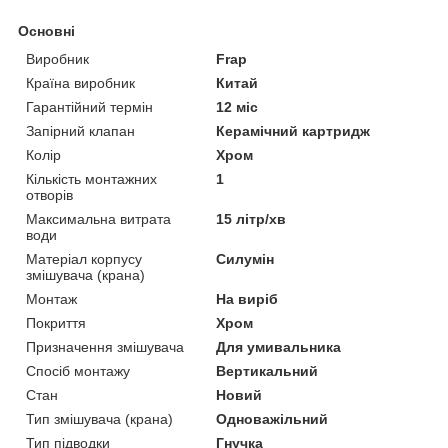
Основні
Виробник
Frap
Країна виробник
Китай
Гарантійний термін
12 міс
Запірний клапан
Керамічний картридж
Колір
Хром
Кількість монтажних
1
отворів
Максимальна витрата
15 літр/хв
води
Матеріал корпусу
Силумін
змішувача (крана)
Монтаж
На виріб
Покриття
Хром
Призначення змішувача
Для умивальника
Спосіб монтажу
Вертикальний
Стан
Новий
Тип змішувача (крана)
Одноважільний
Тип підводки
Гнучка