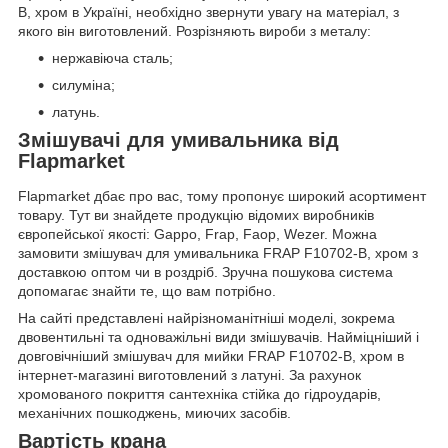
B, хром в Україні, необхідно звернути увагу на матеріал, з
якого він виготовлений. Розрізняють вироби з металу:
нержавіюча сталь;
силуміна;
латунь.
Змішувачі для умивальника від
Flapmarket
Flapmarket дбає про вас, тому пропонує широкий асортимент
товару. Тут ви знайдете продукцію відомих виробників
європейської якості: Gappo, Frap, Faop, Wezer. Можна
замовити змішувач для умивальника FRAP F10702-B, хром з
доставкою оптом чи в роздріб. Зручна пошукова система
допомагає знайти те, що вам потрібно.
На сайті представлені найрізноманітніші моделі, зокрема
двовентильні та одноважільні види змішувачів. Найміцніший і
довговічніший змішувач для мийки FRAP F10702-B, хром в
інтернет-магазині виготовлений з латуні. За рахунок
хромованого покриття сантехніка стійка до гідроударів,
механічних пошкоджень, миючих засобів.
Вартість крана