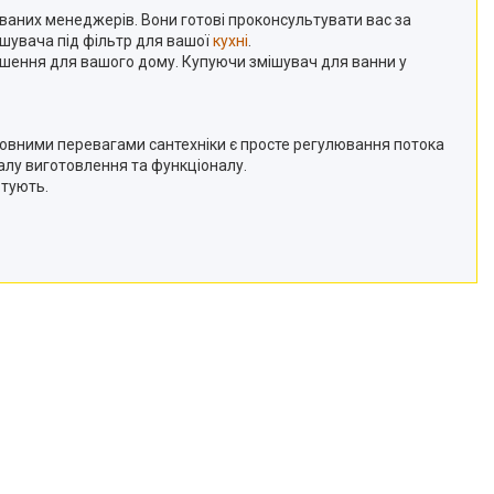
ваних менеджерів. Вони готові проконсультувати вас за
шувача під фільтр для вашої
кухні
.
 рішення для вашого дому. Купуючи змішувач для ванни у
новними перевагами сантехніки є просте регулювання потока
іалу виготовлення та функціоналу.
тують.