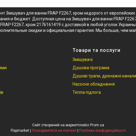
нт Змішувач для ванни FRAP F2267, хром недорого от европейски
вания и бюджет. Доступная цена на Змішувач для ванни FRAP F226
FRAP F2267, хром 2176161419 с доставкой в любой уголок Украины
ополнительные скидки и официальная гарантия. Мы больше, чем ма
Товари та послуги
Змішувачі
іями
Душова програма
Душові трапи, дренажні канал
Насосне обладнання
ів
Тепла підлога
Сайт створений на маркетплейсі
Prom.ua
Flapmarket |
Поскаржитися на контент
|
Політика конфіденційності