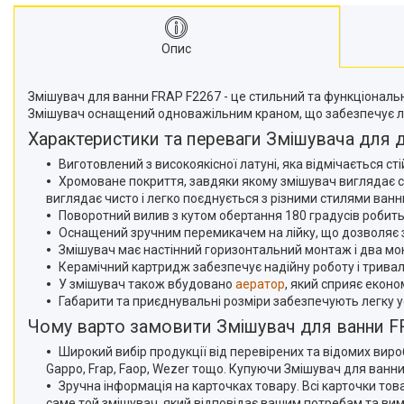
Опис
Змішувач для ванни FRAP F2267 - це стильний та функціональни
Змішувач оснащений одноважільним краном, що забезпечує ле
Характеристики та переваги Змішувача для 
Виготовлений з високоякісної латуні, яка відмічається сті
Хромоване покриття, завдяки якому змішувач виглядає ст
виглядає чисто і легко поєднується з різними стилями ванн
Поворотний вилив з кутом обертання 180 градусів робить
Оснащений зручним перемикачем на лійку, що дозволяє 
Змішувач має настінний горизонтальний монтаж і два мон
Керамічний картридж забезпечує надійну роботу і тривал
У змішувач також вбудовано
аератор
, який сприяє еконо
Габарити та приєднувальні розміри забезпечують легку у
Чому варто замовити Змішувач для ванни FR
Широкий вибір продукції від перевірених та відомих вир
Gappo, Frap, Faop, Wezer тощо. Купуючи Змішувач для ванни 
Зручна інформація на карточках товару. Всі карточки тов
саме той змішувач, який відповідає вашим потребам та ви