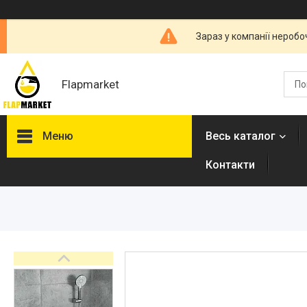
Зараз у компанії неробо
Flapmarket
Меню
Весь каталог
Контакти
Опалювальна техніка
Змішувачі
Гігієнічні душі
Душова програма
Душові трапи, дренажні
канали
Аксесуари для ванної