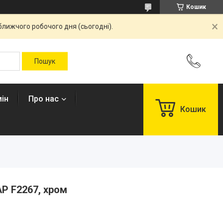
Кошик
ближчого робочого дня (сьогодні).
ін
Про нас
Кошик
P F2267, хром