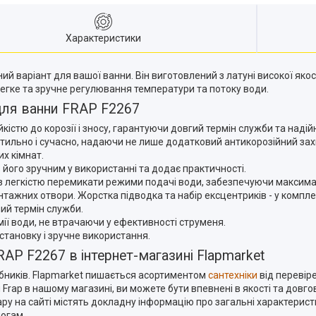
Характеристики
й варіант для вашої ванни. Він виготовлений з латуні високої якос
гке та зручне регулювання температури та потоку води.
для ванни FRAP F2267
йкістю до корозії і зносу, гарантуючи довгий термін служби та надійн
ильно і сучасно, надаючи не лише додатковий антикорозійний захи
их кімнат.
 його зручним у використанні та додає практичності.
з легкістю перемикати режими подачі води, забезпечуючи максима
тажних отвори. Жорстка підводка та набір ексцентриків - у комплек
ий термін служби.
мії води, не втрачаючи у ефективності струменя.
становку і зручне використання.
AP F2267 в інтернет-магазині Flapmarket
обників. Flapmarket пишається асортиментом
сантехніки
від перевіре
Frap в нашому магазині, ви можете бути впевнені в якості та довгов
ару на сайті містять докладну інформацію про загальні характерис
могам.