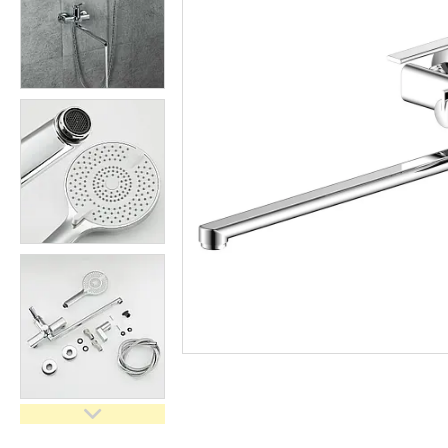
кімнати
Запчастини та комплектуючі
Гнучкі шланги (підведення)
Кухонні мийки
Рушникосушарки
Матеріали для влаштування
теплої підлоги
Запірно-регулююча
арматура
Фільтри для води
Насосне обладнання
Інструмент
Пакувальні сантехнічні
матеріали