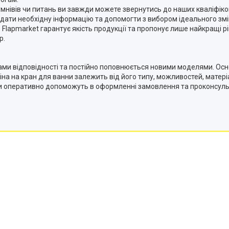
умнівів чи питань ви завжди можете звернутись до наших кваліфіко
ати необхідну інформацію та допомогти з вибором ідеального змі
. Flapmarket гарантує якість продукції та пропонує лише найкращі
р.
атами відповідності та постійно поповнюється новими моделями. Ос
іна на кран для ванни залежить від його типу, можливостей, матер
и оперативно допоможуть в оформленні замовлення та проконсуль