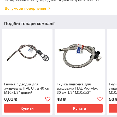
Повернення товару впродовж 14 днів за домовленістю
Всі умови повернення
Подібні товари компанії
Гнучка підводка для
Гнучка підводка для
Гнуч
змішувача ITAL Ultra 40 см
змішувача ITAL Pro-Flex
змі
M10x1/2" довгий
30 см 1/2" M10x1/2"
М10x
короткий
вказ
0,01
48
50
₴
₴
Купити
Купити