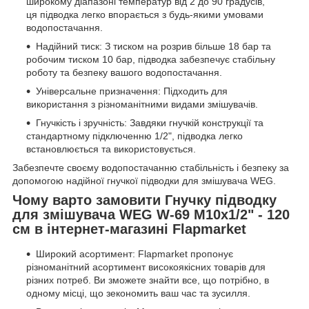
широкому діапазоні температур від 2 до 90 градусів,
ця підводка легко впорається з будь-якими умовами
водопостачання.
Надійний тиск: З тиском на розрив більше 18 бар та
робочим тиском 10 бар, підводка забезпечує стабільну
роботу та безпеку вашого водопостачання.
Універсальне призначення: Підходить для
використання з різноманітними видами змішувачів.
Гнучкість і зручність: Завдяки гнучкій конструкції та
стандартному підключенню 1/2", підводка легко
встановлюється та використовується.
Забезпечте своєму водопостачанню стабільність і безпеку за
допомогою надійної гнучкої підводки для змішувача WEG.
Чому варто замовити Гнучку підводку
для змішувача WEG W-69 М10x1/2" - 120
см в інтернет-магазині Flapmarket
Широкий асортимент: Flapmarket пропонує
різноманітний асортимент високоякісних товарів для
різних потреб. Ви зможете знайти все, що потрібно, в
одному місці, що зекономить ваш час та зусилля.