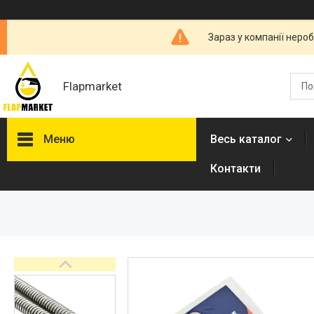
Зараз у компанії неро
Flapmarket
Меню
Весь каталог
Контакти
Опалювальна техніка
Змішувачі
Гігієнічні душі
Душова програма
Душові трапи, дренажні
канали
Аксесуари для ванної