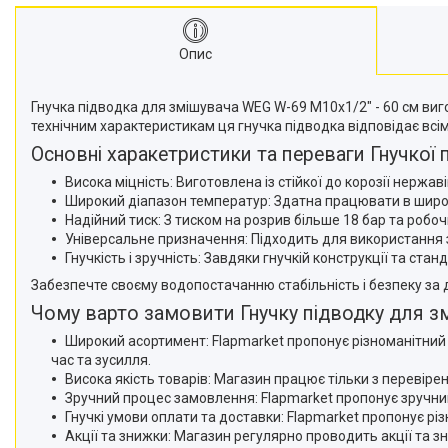
Опис
Гнучка підводка для змішувача WEG W-69 М10x1/2" - 60 см виг
технічним характеристикам ця гнучка підводка відповідає всім
Основні харакетристики та переваги Гнучкої
Висока міцність: Виготовлена із стійкої до корозії нержав
Широкий діапазон температур: Здатна працювати в широко
Надійний тиск: З тиском на розрив більше 18 бар та робо
Універсальне призначення: Підходить для використання 
Гнучкість і зручність: Завдяки гнучкій конструкції та с
Забезпечте своєму водопостачанню стабільність і безпеку за
Чому варто замовити Гнучку підводку для зм
Широкий асортимент: Flapmarket пропонує різноманітний 
час та зусилля.
Висока якість товарів: Магазин працює тільки з перевіре
Зручний процес замовлення: Flapmarket пропонує зручни
Гнучкі умови оплати та доставки: Flapmarket пропонує різ
Акції та знижки: Магазин регулярно проводить акції та 