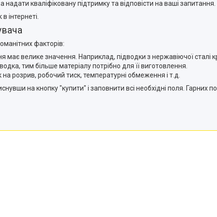
 надати кваліфіковану підтримку та відповісти на ваші запитання.
в інтернеті.
увача
номанітних факторів:
має велике значення. Наприклад, підводки з нержавіючої сталі кращ
одка, тим більше матеріалу потрібно для її виготовлення.
ск на розрив, робочий тиск, температурні обмеження і т.д.
нувши на кнопку "купити" і заповнити всі необхідні поля. Гарних по