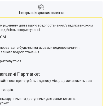
Інформація для замовлення
чним рішенням для вашого водопостачання. Завдяки високим
адійність в користуванні.
 см
 впорається з будь-якими умовами водопостачання.
ку вашого водопостачання.
ористовується.
агазині Flapmarket
айти все, що потрібно, в одному місці, що зекономить ваш
 товарів.
упки зручними та доступними для різних клієнтів.
упках.