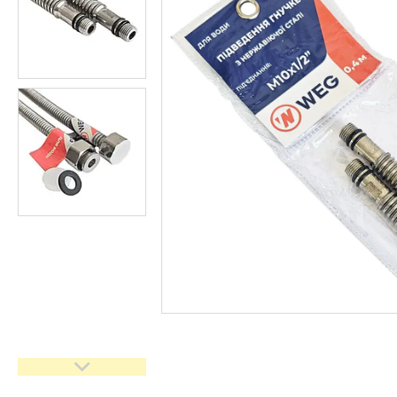
кімнати
Запчастини та комплектуючі
Гнучкі шланги (підведення)
Кухонні мийки
Рушникосушарки
Матеріали для влаштування
теплої підлоги
Запірно-регулююча
арматура
Фільтри для води
Насосне обладнання
Інструмент
Пакувальні сантехнічні
матеріали