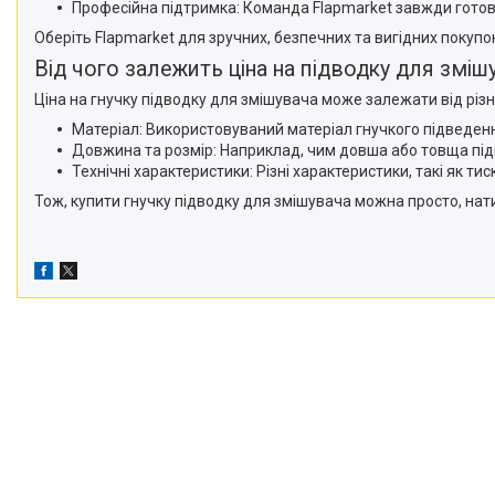
Професійна підтримка: Команда Flapmarket завжди готова
Оберіть Flapmarket для зручних, безпечних та вигідних покупок 
Від чого залежить ціна на підводку для зміш
Ціна на гнучку підводку для змішувача може залежати від різ
Матеріал: Використовуваний матеріал гнучкого підведення 
Довжина та розмір: Наприклад, чим довша або товща підв
Технічні характеристики: Різні характеристики, такі як ти
Тож, купити гнучку підводку для змішувача можна просто, натис