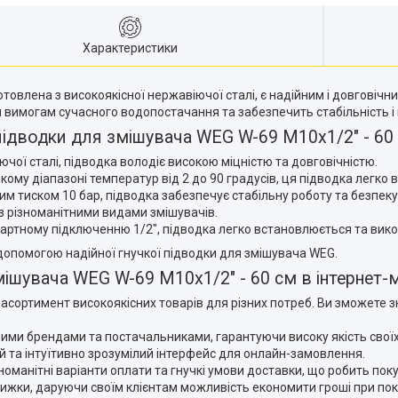
Характеристики
отовлена з високоякісної нержавіючої сталі, є надійним і довгові
 вимогам сучасного водопостачання та забезпечить стабільність і н
 підводки для змішувача WEG W-69 М10x1/2" - 60
іючої сталі, підводка володіє високою міцністю та довговічністю.
му діапазоні температур від 2 до 90 градусів, ця підводка легко
чим тиском 10 бар, підводка забезпечує стабільну роботу та безпе
з різноманітними видами змішувачів.
тандартному підключенню 1/2", підводка легко встановлюється та вик
 допомогою надійної гнучкої підводки для змішувача WEG.
ішувача WEG W-69 М10x1/2" - 60 см в інтернет-м
асортимент високоякісних товарів для різних потреб. Ви зможете зн
ними брендами та постачальниками, гарантуючи високу якість своїх
й та інтуїтивно зрозумілий інтерфейс для онлайн-замовлення.
номанітні варіанти оплати та гнучкі умови доставки, що робить пок
знижки, даруючи своїм клієнтам можливість економити гроші при пок