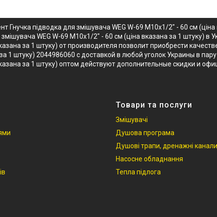
т Гнучка підводка для змішувача WEG W-69 М10x1/2" - 60 см (ціна
 змішувача WEG W-69 М10x1/2" - 60 см (ціна вказана за 1 штуку) в
 вказана за 1 штуку) от производителя позволит приобрести качест
 за 1 штуку) 2044986060 с доставкой в любой уголок Украины в пар
 вказана за 1 штуку) оптом действуют дополнительные скидки и оф
Товари та послуги
Змішувачі
іями
Душова програма
Душові трапи, дренажні канал
Насосне обладнання
ів
Тепла підлога