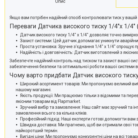
Опис
Якщо вам потрібен надійний спосіб контролювати тиск у вашій с
Переваги Датчика високого тиску 1/4"x 1/4" 
Датчик високого тиску 1/4" x 1/4" дозволяє точно вимір
Захист системи: Цей датчик допомагає уникнути аварійни
Проста установка: Зручне з'єднання 1/4" x 1/4" спрощує
Надійність і довговічність: Датчик виготовлений з якісни
Забезпечте надійний контроль над тиском та захист вашої сист
забезпечення безпеки та оптимальної роботи вашої системи в
Чому варто придбати Датчик високого тиску 1
Широкий асортимент товарів: Ми пропонуємо великий вибір
нашому магазині.
Якість продукції: Ми працюємо тільки з відомими та пер
якісним товарам від Flapmarket.
Зручний вибір та замовлення: Наш сайт має зручний та ін
замовлення всього за кілька кліків.
Професійний підхід: Наші експерти готові допомогти вам 
Швидка доставка: Ми прагнемо, щоб ви отримали свої то
найкоротший термін.
Вигідні ціни: Ми пропонуємо конкурентні ціни на всі тов