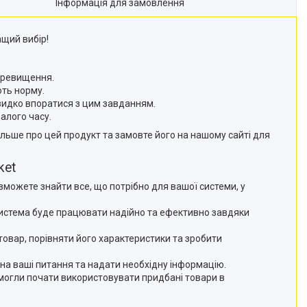
Інформація для замовлення
ащий вибір!
перевищення.
ють норму.
швидко впоратися з цим завданням.
валого часу.
ільше про цей продукт та замовте його на нашому сайті для
ket
зможете знайти все, що потрібно для вашої системи, у
 система буде працювати надійно та ефективно завдяки
товар, порівняти його характеристики та зробити
 на ваші питання та надати необхідну інформацію.
могли почати використовувати придбані товари в