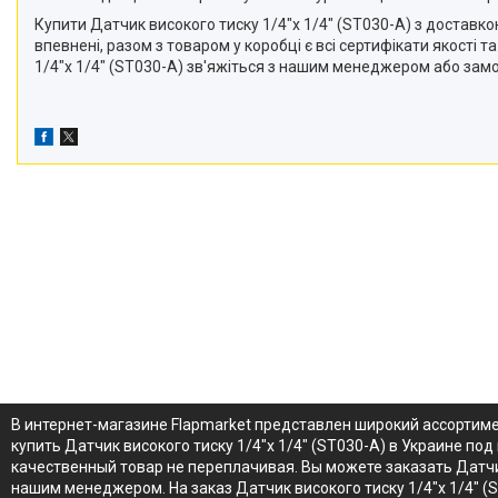
Купити Датчик високого тиску 1/4"x 1/4" (ST030-A) з доставко
впевнені, разом з товаром у коробці є всі сертифікати якості
1/4"x 1/4" (ST030-A) зв'яжіться з нашим менеджером або замо
В интернет-магазине Flapmarket представлен широкий ассортиме
купить Датчик високого тиску 1/4"x 1/4" (ST030-A) в Украине по
качественный товар не переплачивая. Вы можете заказать Датчик 
нашим менеджером. На заказ Датчик високого тиску 1/4"x 1/4" 