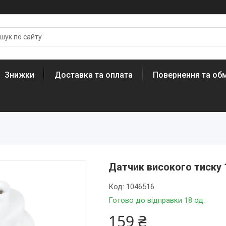
Знижки
Доставка та оплата
Повернення та обм
Датчик високого тиску 1
Код:
1046516
Готово до відправки 18 од.
159 ₴