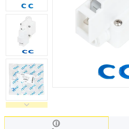
Запчастини та комплектуючі
Гнучкі шланги (підведення)
Кухонні мийки
Рушникосушарки
Матеріали для влаштування
теплої підлоги
Запірно-регулююча
арматура
Фільтри для води
Насосне обладнання
Інструмент
Пакувальні сантехнічні
матеріали