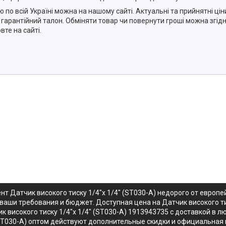
ю по всій Україні можна на нашому сайті. Актуальні та прийнятні ці
 та гарантійний талон. Обміняти товар чи повернути гроші можна згі
вте на сайті.
нт Датчик високого тиску 1/4"x 1/4" (ST030-A) недорого от евро
д ваши требования и бюджет. Доступная цена на Датчик високого т
високого тиску 1/4"x 1/4" (ST030-A) 1913943735 с доставкой в лю
(ST030-A) оптом действуют дополнительные скидки и официальная