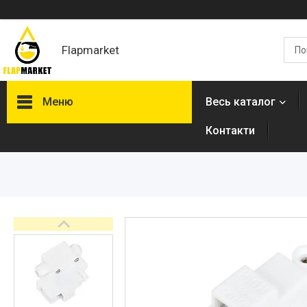
Flapmarket
Меню
Весь каталог
Контакти
Опалювальна техніка
Змішувачі
Гігієнічні душі
Душова програма
Душові трапи, дренажні
канали
Аксесуари для ванної
кімнати