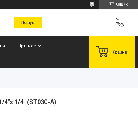
Кошик
ін
Про нас
Кошик
/4"x 1/4" (ST030-A)