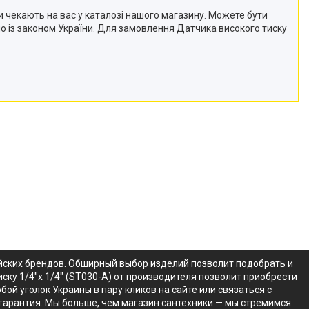
ни чекають на вас у каталозі нашого магазину. Можете бути
дно із законом України. Для замовлення Датчика високого тиску
пейских брендов. Обширный выбор изделий позволит подобрать и
иску 1/4"x 1/4" (ST030-A) от производителя позволит приобрести
бой уголок Украины в пару кликов на сайте или связаться с
 гарантия. Мы больше, чем магазин сантехники — мы стремимся