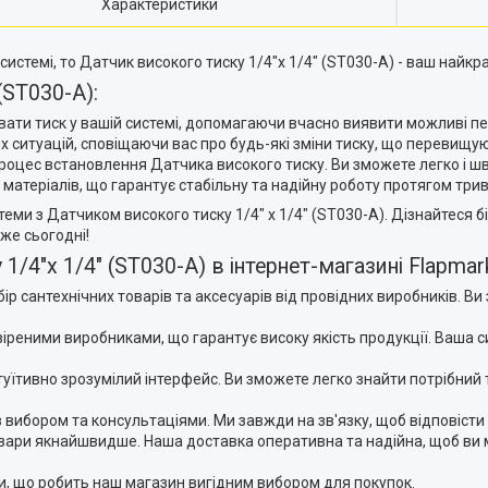
Характеристики
истемі, то Датчик високого тиску 1/4"x 1/4" (ST030-A) - ваш найкр
(ST030-A):
ювати тиск у вашій системі, допомагаючи вчасно виявити можливі 
х ситуацій, сповіщаючи вас про будь-які зміни тиску, що перевищу
 процес встановлення Датчика високого тиску. Ви зможете легко і 
х матеріалів, що гарантує стабільну та надійну роботу протягом три
еми з Датчиком високого тиску 1/4" x 1/4" (ST030-A). Дізнайтеся б
же сьогодні!
/4"x 1/4" (ST030-A) в інтернет-магазині Flapmar
 сантехнічних товарів та аксесуарів від провідних виробників. Ви 
евіреними виробниками, що гарантує високу якість продукції. Ваша
туїтивно зрозумілий інтерфейс. Ви зможете легко знайти потрібний 
з вибором та консультаціями. Ми завжди на зв'язку, щоб відповісти
вари якнайшвидше. Наша доставка оперативна та надійна, щоб ви 
ари, що робить наш магазин вигідним вибором для покупок.