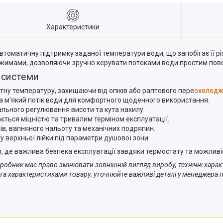
Характеристики
томатичну підтримку заданої температури води, що запобігає її р
ежимами, дозволяючи зручно керувати потоками води простим пов
 системи
у температуру, захищаючи від опіків або раптового пере
охолод
та м'який потік води для комфортного щоденного використання.
ального регулювання висоти та кута нахилу.
ається міцністю та тривалим терміном експлуатації.
ів, вапняного нальоту та механічних подряпин.
 верхньої лійки під параметри душової зони.
, де важлива безпека експлуатації завдяки термостату та можливіст
робник має право змінювати зовнішній вигляд виробу, технічні хара
 та характеристиками товару; уточнюйте важливі деталі у менеджера