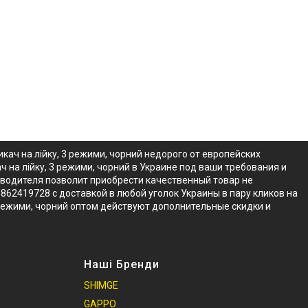
ач на лійку, 3 режими, чорний недорого от европейских
на лійку, 3 режими, чорний в Украине под ваши требования и
изводителя позволит приобрести качественный товар не
862419728 с доставкой в любой уголок Украины в пару кликов на
 режими, чорний оптом действуют дополнительные скидки и
Наші Бренди
SHIMGE
GAPPO