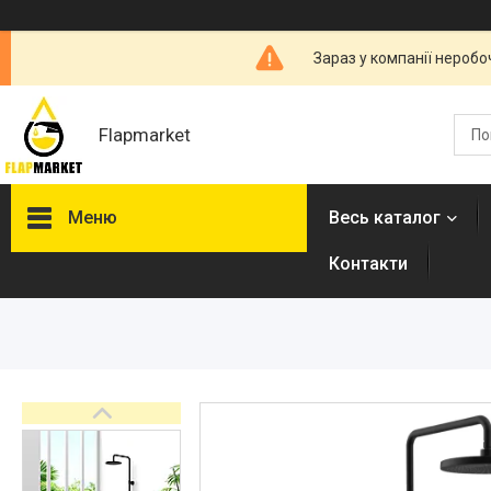
Зараз у компанії неробо
Flapmarket
Меню
Весь каталог
Контакти
Опалювальна техніка
Змішувачі
Гігієнічні душі
Душова програма
Душові трапи, дренажні
канали
Аксесуари для ванної