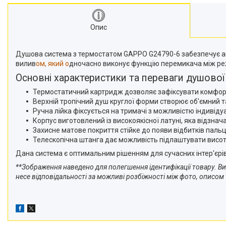
Опис
Душова система з термостатом GAPPO G24790-6 забезпечує ав
вилив
ом, який о
дночасно виконує функцію перемикача між р
Основні характеристики та переваги душової
Термостатичний картридж дозволяє зафіксувати комфортн
Верхній тропічний душ круглої форми створює об'ємний 
Ручна лійка фіксується на тримачі з можливістю індивіду
Корпус виготовлений із високоякісної латуні, яка відзнач
Захисне матове покриття стійке до появи відбитків пальц
Телескопічна штанга дає можливість підлаштувати висоту
Дана система є оптимальним рішенням для сучасних інтер'єрів
**Зображення наведено для полегшення ідентифікації товару. Ви
несе відповідальності за можливі розбіжності між фото, описом