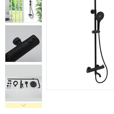
кімнати
Запчастини та комплектуючі
Гнучкі шланги (підведення)
Кухонні мийки
Рушникосушарки
Матеріали для влаштування
теплої підлоги
Запірно-регулююча
арматура
Фільтри для води
Насосне обладнання
Інструмент
Пакувальні сантехнічні
матеріали