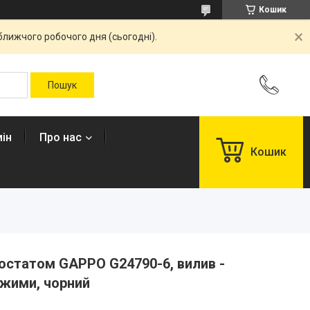
Кошик
ближчого робочого дня (сьогодні).
ін
Про нас
Кошик
остатом GAPPO G24790-6, вилив -
ежими, чорний