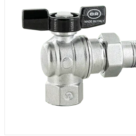
кімнати
Запчастини та комплектуючі
Гнучкі шланги (підведення)
Кухонні мийки
Рушникосушарки
Матеріали для влаштування
теплої підлоги
Запірно-регулююча
арматура
Фільтри для води
Насосне обладнання
Інструмент
Пакувальні сантехнічні
матеріали