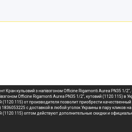
 Кран кульовий з напівзгоном Officine Rigamonti Aurea PN35 1/2"
взгоном Officine Rigamonti Aurea PN35 1/2", кутовий (1120.115) в
овий (1120.115) от производителя позволит приобрести качественны
15) 1836053225 с доставкой в любой уголок Украины в пару кликов 
овий (1120.115) оптом действуют дополнительные скидки и официал