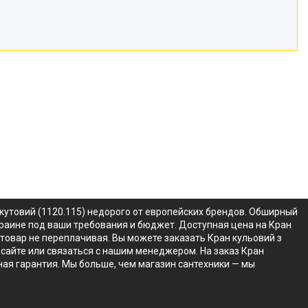
, кутовий (1120.115) недорого от европейских брендов. Обширный
 Украине под ваши требования и бюджет. Доступная цена на Кран
й товар не переплачивая. Вы можете заказать Кран кульовий з
на сайте или связаться с нашим менеджером. На заказ Кран
ьная гарантия. Мы больше, чем магазин сантехники — мы