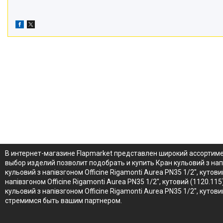
В интернет-магазине Flapmarket представлен широкий ассортимент
выбор изделий позволит подобрать и купить Кран кульовий з напі
кульовий з напівзгоном Officine Rigamonti Aurea PN35 1/2", кут
напівзгоном Officine Rigamonti Aurea PN35 1/2", кутовий (1120.1
кульовий з напівзгоном Officine Rigamonti Aurea PN35 1/2", кут
стремимся быть вашим партнером.