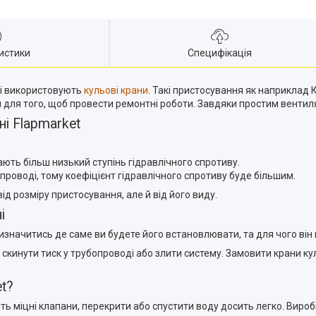
истики
Специфікація
ді використовують
кульові крани
. Такі пристосування як наприклад К
и для того, щоб провести ремонтні роботи. Завдяки простим вентил
ні Flapmarket
ють більш низький ступінь гідравлічного спротиву.
проводі, тому коефіцієнт гідравлічного спротиву буде більшим.
ід розміру пристосування, але й від його виду.
і
изначитись де саме ви будете його встановлювати, та для чого він 
инути тиск у трубопроводі або злити систему. Замовити крани куль
et?
ь міцні клапани, перекрити або спустити воду досить легко. Вироби