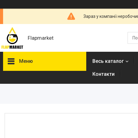
Зараз у компанії неробочи
Flapmarket
Меню
Весь каталог
Контакти
Опалювальна техніка
Змішувачі
Гігієнічні душі
Душова програма
Душові трапи, дренажні
канали
Аксесуари для ванної