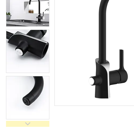
кімнати
Запчастини та комплектуючі
Гнучкі шланги (підведення)
Кухонні мийки
Рушникосушарки
Матеріали для влаштування
теплої підлоги
Запірно-регулююча
арматура
Фільтри для води
Насосне обладнання
Інструмент
Пакувальні сантехнічні
матеріали