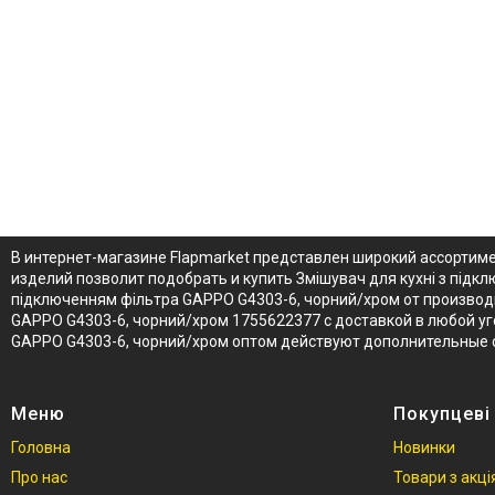
В интернет-магазине Flapmarket представлен широкий ассортиме
изделий позволит подобрать и купить Змішувач для кухні з підк
підключенням фільтра GAPPO G4303-6, чорний/хром от производи
GAPPO G4303-6, чорний/хром 1755622377 с доставкой в любой уго
GAPPO G4303-6, чорний/хром оптом действуют дополнительные с
Меню
Покупцеві
Головна
Новинки
Про нас
Товари з акц