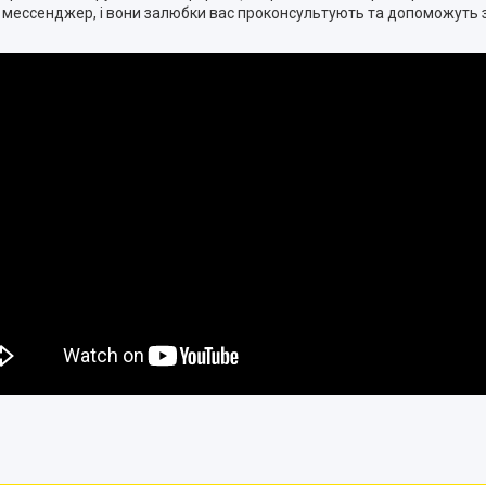
з мессенджер, і вони залюбки вас проконсультують та допоможуть 