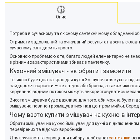
Опис
Потреба в сучасному та якісному сантехнічному обладнанні о
Отримати задовільний та очікуваний результат досить складн
сучасному світі досить просто.
Основною проблемою є те, багато людей елементарно не знають
з різними характеристиками збиває з пантелику.
Кухонний змішувач - як обрати і замовити
Те, якою буде ціна на кран для кухні Змішувач для кухні з пі
найдорожчі варіанти — це латунь або бронза, а також якісні с
керування водним потоком можуть використовуватись механічні
Висота змішувача буде важлива для того, аби можна було підст
змішувача повинен розміщуватися над центром мийки. Серед д
Чому варто купити змішувач на кухню в інтер
Обрати змішувач на кухню Змішувач для кухні з підключенням 
перевірених та відомих виробників.
Для зручності та спрощення вибору необхідної
сантехніки
всі 