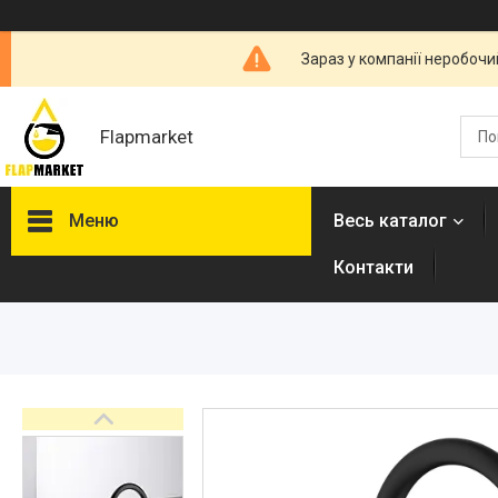
Зараз у компанії неробочи
Flapmarket
Меню
Весь каталог
Контакти
Опалювальна техніка
Змішувачі
Гігієнічні душі
Душова програма
Душові трапи, дренажні
канали
Аксесуари для ванної