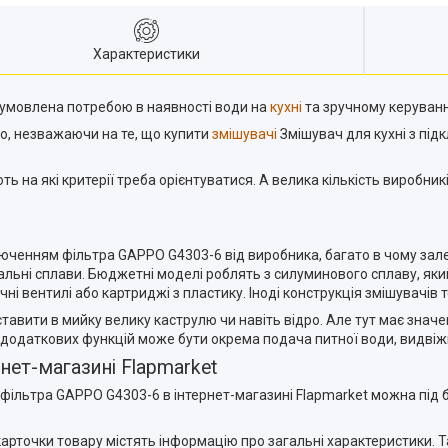
Характеристики
бумовлена потребою в наявності води на
кухні
та зручному керуван
о, незважаючи на те, що купити
змішувачі
Змішувач для кухні з під
 на які критерії треба орієнтуватися. А велика кількість виробни
дключенням фільтра GAPPO G4303-6 від виробника, багато в чому зале
тальні сплави. Бюджетні моделі роблять з силуминового сплаву, як
 вентилі або картриджі з пластику. Іноді конструкція змішувачів 
авити в мийку велику каструлю чи навіть відро. Але тут має значен
одаткових функцій може бути окрема подача питної води, видвіжни
нет-магазині Flapmarket
фільтра GAPPO G4303-6 в інтернет-магазині Flapmarket можна під б
карточки товару містять інформацію про загальні характеристики