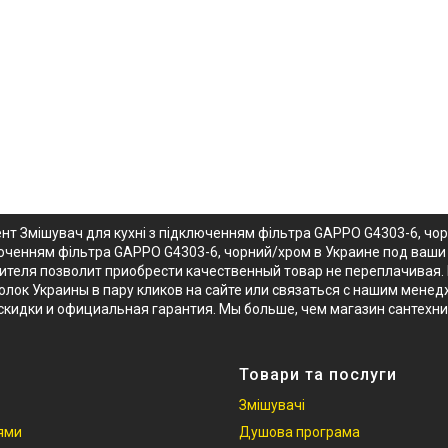
нт Змішувач для кухні з підключенням фільтра GAPPO G4303-6, ч
люченням фільтра GAPPO G4303-6, чорний/хром в Украине под ваши 
теля позволит приобрести качественный товар не переплачивая. 
лок Украины в пару кликов на сайте или связаться с нашим менедж
кидки и официальная гарантия. Мы больше, чем магазин сантехн
Товари та послуги
Змішувачі
іями
Душова програма