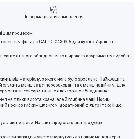
Інформація для замовлення
ні цим процесом
ключенням фільтра GAPPO G4303-6 для кухні в Україні в
ків сантехнічного обладнання та широкого асортименту виробів
жить від матеріалу, з якого його було зроблено. Найкращі та
ий служить менш за всі перераховані та є менш надійним. Для
термостати, сенсори та інше електронне обладнання.
ня не тільки висота крана, але й глибина чаші. Носик
й носик з гибким шлангом, додатковий фільтр і таке інше.
удь-які потреби. На сайті представлена продукція
. Також ви завжди можете звернутись до наших менеджерів