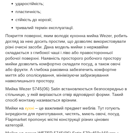
ударостійкість;
пластичність;
стійкість до корозії;
тривалий термін експлуатації.
Покриття поверхні, яким володіє кухонна мийка Wezer, робить
догляд за нею досить простим, що дозволяє використовувати
різні очисні засоби. Дана модель мийки з нержавійки
складається з глибокої чаші і ліво або правосторонньої
робочої поверхні. Наявність просторого робочого простору
мийки дозволить комфортно складати посуд, а також овочі
або фрукти. А глибока раковина забезпечить комфортне
миття або ополіскування, мінімізуючи забризкування
навколишнього простору.
Мийка Wezer 5745(06) Satin встановлюється безпосередньо в
стільницю, у якій вирізається отвір відповідної форми. Такий
спосіб монтажу називається врізним.
Мийки на
кухні
– це важливий предмет меблів. Тут готують
інгредієнти для приготування, чистять, миють овочі, посуд.
Flapmarket пропонує місткі конструкції різних цінових
категорій.
Мийка на кухню WEZER 5745(06) Satin 570x450x160 мм +