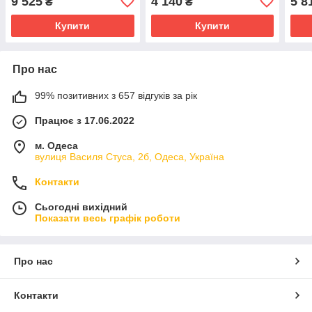
9 525
4 140
5 8
₴
₴
поверхня PVD, графіт
пове
Купити
Купити
Про нас
99% позитивних з 657 відгуків за рік
Працює з 17.06.2022
м. Одеса
вулиця Василя Стуса, 2б, Одеса, Україна
Контакти
Сьогодні вихідний
Показати весь графік роботи
Про нас
Контакти