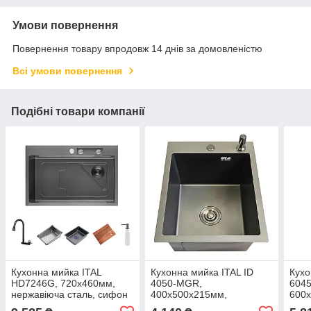
Умови повернення
Повернення товару впродовж 14 днів за домовленістю
Всі умови повернення
Подібні товари компанії
Кухонна мийка ITAL
Кухонна мийка ITAL ID
Кухо
HD7246G, 720x460мм,
4050-MGR,
604
нержавіюча сталь, сифон
400x500x215мм,
600
HD10+HD14, сірий
нержавіюча сталь,
нерж