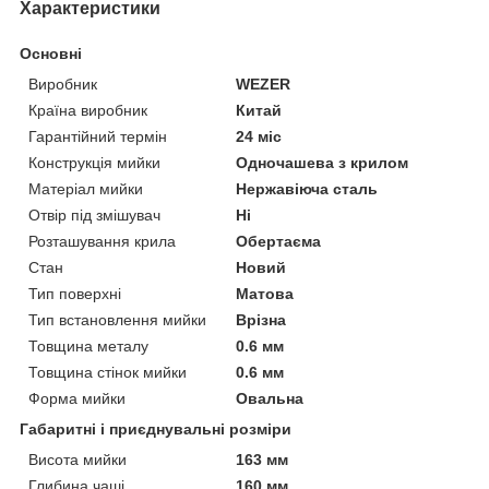
Характеристики
Основні
Виробник
WEZER
Країна виробник
Китай
Гарантійний термін
24 міс
Конструкція мийки
Одночашева з крилом
Матеріал мийки
Нержавіюча сталь
Отвір під змішувач
Ні
Розташування крила
Обертаєма
Стан
Новий
Тип поверхні
Матова
Тип встановлення мийки
Врізна
Товщина металу
0.6 мм
Товщина стінок мийки
0.6 мм
Форма мийки
Овальна
Габаритні і приєднувальні розміри
Висота мийки
163 мм
Глибина чаші
160 мм