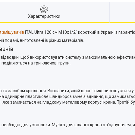
Характеристики
 змішувачів
ITAL Ultra 120 см M10x1/2" короткий в Україні з гарант
ї подачі, виготовлені із різних матеріалів.
вачів
 відводки, щоб використовувати систему з максимальною ефективніс
і поділяються на три ключові групи:
ою та засобом кріплення. Визначити, який шланг використовується у
я на одинарне пластикове швидкороз'ємне з'єднання, що замикаєтьс
 яке замикається на гладкому металевому корпусі крана. Третій бу
и, необхідні для установки. Муфта для шланга крана є з'єднувачем, 