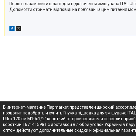
Перш ніж замовити шланг для підключення змішувача ITAL Ultr
Допомогти отримати відповіді на пов’язані із цим питання мож
В интернет-магазине Flapmarket представлен широкий ассортимен
позволит подобрать и купить Гнучка підводка для змішувача ITAL
Ultra 120 см M10x1/2" короткий от производителя позволит приоб
короткий 1671415981 с доставкой в любой уголок Украины в пару 
оптом действуют дополнительные скидки и официальная гаранти