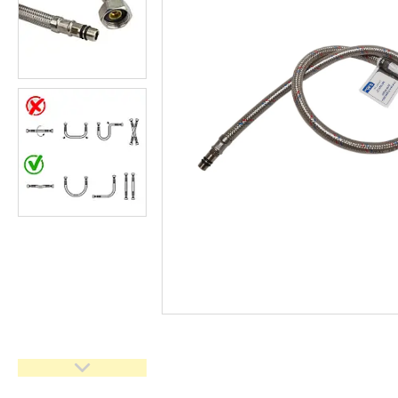
кімнати
Запчастини та комплектуючі
Гнучкі шланги (підведення)
Кухонні мийки
Рушникосушарки
Матеріали для влаштування
теплої підлоги
Запірно-регулююча
арматура
Фільтри для води
Насосне обладнання
Інструмент
Пакувальні сантехнічні
матеріали