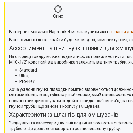
Опис
В інтернет-магазині Flapmarket можна купити якісні
шланги для
В асортименті легко знайти будь-які моделі, комплектуюючі, ліні
Ассортимент та ціни гнучкі шланги для змішу
На сторінці товару можна подивитись, як правильно гнути тіло
M10x1/2" короткий від виробника залежить від типу трубки, як
Standard,
Ultra,
Pro-Flex.
Хоча усі вони гнучкі, підводки помітно відрізняються довжин
матиме кінець із внутрішнім різьбленням, який нагвинчуєтьс
повинен використовувати подвійне швидкороз'ємне з'єднання,
гнучкій трубці, що звисає з корпусу змішувача.
Характеристика шлангів для змішувачів
З'єднувачі та аксесуари для лінії подачі включають всі фітинг
трубкою. Це дозволяє повертати розпилювальну трубку.