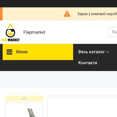
Зараз у компанії неро
Flapmarket
Меню
Весь каталог
Контакти
Опалювальна техніка
Змішувачі
Гігієнічні душі
Душова програма
Душові трапи, дренажні
канали
Аксесуари для ванної