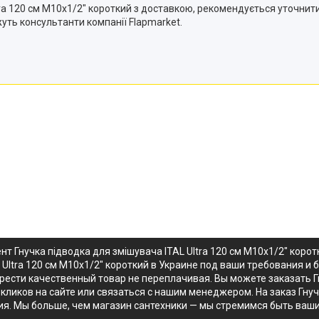
a 120 см M10x1/2" короткий з доставкою, рекомендується уточнити,
уть консультанти компанії Flapmarket.
т Гнучка підводка для змішувача ITAL Ultra 120 см M10x1/2" кор
 Ultra 120 см M10x1/2" короткий в Украине под ваши требования и
рести качественный товар не переплачивая. Вы можете заказать Гн
кликов на сайте или связаться с нашим менеджером. На заказ Гнучк
я. Мы больше, чем магазин сантехники — мы стремимся быть ваш