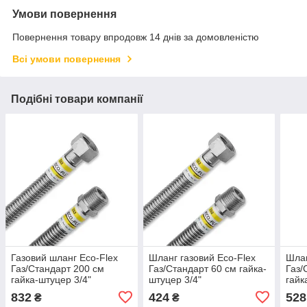
Умови повернення
Повернення товару впродовж 14 днів за домовленістю
Всі умови повернення
Подібні товари компанії
Газовий шланг Eco-Flex
Шланг газовий Eco-Flex
Шлан
Газ/Стандарт 200 см
Газ/Стандарт 60 см гайка-
Газ/
гайка-штуцер 3/4"
штуцер 3/4"
гайк
832
424
528
₴
₴