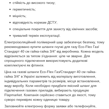
стійкість до високого тиску;
герметичність;
міцність;
відповідність нормам ДСТУ;
спеціальне покриття для захисту від хімічних засобів;
тривалий термін експлуатації.
Електроізоляційний полімерний шар забезпечує безпеку, тому
рекомендовано купити шланги гнучкі для газу Eco-Flex Газ/
Стандарт 40 см гайка-гайка 3/4" від виробника. Кожна модель
відрізняється за типом з'єднання: ціле чи зварне. Для
спрощеного підключення використовують додаткові
комплектуючі як фітинги.
Ціна на газові шланги Eco-Flex Газ/Стандарт 40 см гайка-
гайка 3/4" в Україні залежить від матеріалу виготовлення,
індивідуальних параметрів та розмірів, місця встановлення,
виду виробу. Коли необхідно придбати якісний шланг для
підключення газових приладів, вибирають продукцію
Flapmarket. Компанія серйозно ставиться до якості, тому
суворо перевіряє кожну одиницю товару.
Заповнюйте електронну форму заявки або телефонуйте,