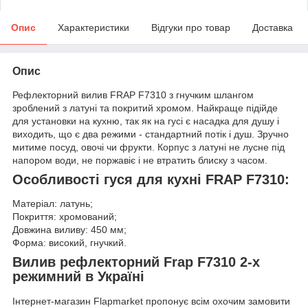
Опис
Характеристики
Відгуки про товар
Доставка
Опис
Рефлекторний вилив FRAP F7310 з гнучким шлангом
зроблений з латуні та покритий хромом. Найкраще підійде
для установки на кухню, так як на гусі є насадка для душу і
виходить, що є два режими - стандартний потік і душ. Зручно
митиме посуд, овочі чи фрукти. Корпус з латуні не лусне під
напором води, не поржавіє і не втратить блиску з часом.
Особливості гуся для кухні FRAP F7310:
Матеріал: латунь;
Покриття: хромований;
Довжина виливу: 450 мм;
Форма: високий, гнучкий.
Вилив рефлекторний Frap F7310 2-х
режимний в Україні
Інтернет-магазин Flapmarket пропонує всім охочим замовити