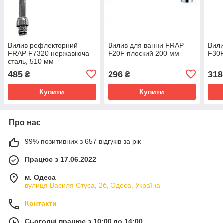
Вилив рефлекторний
Вилив для ванни FRAP
Вили
FRAP F7320 нержавіюча
F20F плоский 200 мм
F30F
сталь, 510 мм
485
296
318
₴
₴
Купити
Купити
Про нас
99% позитивних з 657 відгуків за рік
Працює з 17.06.2022
м. Одеса
вулиця Василя Стуса, 2б, Одеса, Україна
Контакти
Сьогодні працює з 10:00 до 14:00