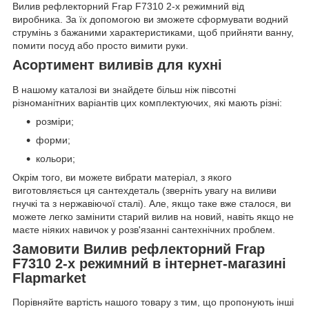
Вилив рефлекторний Frap F7310 2-х режимний від
виробника. За їх допомогою ви зможете сформувати водний
струмінь з бажаними характеристиками, щоб прийняти ванну,
помити посуд або просто вимити руки.
Асортимент виливів для кухні
В нашому каталозі ви знайдете більш ніж півсотні
різноманітних варіантів цих комплектуючих, які мають різні:
розміри;
форми;
кольори;
Окрім того, ви можете вибрати матеріал, з якого
виготовляється ця сантехдеталь (зверніть увагу на виливи
гнучкі та з нержавіючої сталі). Але, якщо таке вже сталося, ви
можете легко замінити старий вилив на новий, навіть якщо не
маєте ніяких навичок у розв'язанні сантехнічних проблем.
Замовити Вилив рефлекторний Frap
F7310 2-х режимний в інтернет-магазині
Flapmarket
Порівняйте вартість нашого товару з тим, що пропонують інші