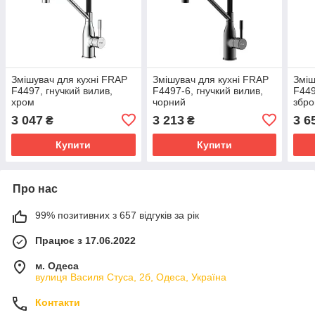
Змішувач для кухні FRAP
Змішувач для кухні FRAP
Зміш
F4497, гнучкий вилив,
F4497-6, гнучкий вилив,
F449
хром
чорний
збро
3 047
3 213
3 6
₴
₴
Купити
Купити
Про нас
99% позитивних з 657 відгуків за рік
Працює з 17.06.2022
м. Одеса
вулиця Василя Стуса, 2б, Одеса, Україна
Контакти