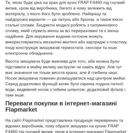
Те, якою буде ціна на кран для кухні FRAP F4460 під гнучкий
вилив, хром від виробника, багато в чому залежить від
матеріалу, з якого його було зроблено. Найкращі та
найдорожчі варіанти — це латунь або бронза, а також якісні
стальні сплави. Бюджетні моделі роблять з силуминового
сплаву, який служить менш за всі перераховані та є менш
надійним. Для керування водним потоком можуть
використовуватись механічні вентилі або картриджі з пластику.
Іноді конструкція змішувачів термостати, сенсори та інше
електронне обладнання.
Висота змішувача буде важлива для того, аби можна було
підставити в мийку велику каструлю чи навіть відро. Але тут
має значення не тільки висота крана, але й глибина чаші.
Носик змішувача повинен розміщуватися над центром мийки.
Серед додаткових функцій може бути окрема подача питної
води, видвіжний носик з гибким шлангом, додатковий фільтр і
таке інше.
Переваги покупки в інтернет-магазині
Flapmarket
На сайті Flapmarket представлена продукція перевірених та
відомих виробників, тому обрати змішувач на кухню FRAP
F4460 під гнучкий вилив, хром в інтернет-магазині Flapmarket