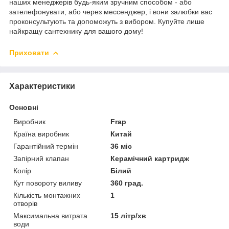
наших менеджерів будь-яким зручним способом - або
зателефонувати, або через мессенджер, і вони залюбки вас
проконсультують та допоможуть з вибором. Купуйте лише
найкращу сантехнику для вашого дому!
Приховати
Характеристики
Основні
Виробник
Frap
Країна виробник
Китай
Гарантійний термін
36 міс
Запірний клапан
Керамічний картридж
Колір
Білий
Кут повороту виливу
360 град.
Кількість монтажних
1
отворів
Максимальна витрата
15 літр/хв
води