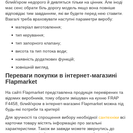
білий/хром недорого й дивляться тільки на цінник. Але іноді
має сенс обрати біль дорогу модель якщо вона повніше
відповідає тим завданням, які ви будете перед нею ставити.
Взагалі треба враховувати наступні параметри виробу:
матеріал виготовлення;
тип керування;
тип запорного клапану;
висота та тип потока води;
наявність додаткових функцій;
зовнішній вигляд.
Переваги покупки в інтернет-магазині
Flapmarket
На сайті Flapmarket представлена продукція перевірених та
відомих виробників, тому обрати змішувач на кухню FRAP
F4458, білий/хром в інтернет-магазині Flapmarket можна під
будь-які потреби та критерії
Для зручності та спрощення вибору необхідної
сантехніки
всі
карточки товару містять інформацію про загальні
характеристики. Також ви завжди можете звернутись до