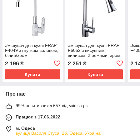
Змішувач для кухні FRAP
Змішувач для кухні FRAP
Зміш
F4049 з гнучким виливом,
F6052 з висувним
F405
білий/хром
виливом, 2 режими, хром
2 196
2 251
2 1
₴
₴
Купити
Купити
Про нас
99% позитивних з 657 відгуків за рік
Працює з 17.06.2022
м. Одеса
вулиця Василя Стуса, 2б, Одеса, Україна