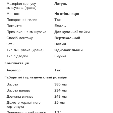
Матеріал корпусу
Латунь
змішувача (крана)
Монтаж
На стільницю
Поворотний вилив
Так
Покриття
Емаль
Призначення змішувача
Для кухонної мийки
Спосіб монтажу
Вертикальний
Стан
Новий
Тип змішувача (крана)
Одноважільний
Тип підводки
Гнучка
Комплектація
Аератор
Так
Габаритні і приєднувальні розміри
Висота
385 мм
Висота виливу
234 мм
Довжина виливу
243 мм
Діаметр керамічного
25 мм
картриджа
Приєднувальний розмір
1/2"