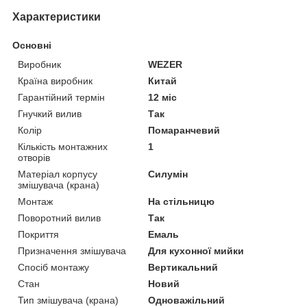
Характеристики
Основні
Виробник
WEZER
Країна виробник
Китай
Гарантійний термін
12 міс
Гнучкий вилив
Так
Колір
Помаранчевий
Кількість монтажних
1
отворів
Матеріал корпусу
Силумін
змішувача (крана)
Монтаж
На стільницю
Поворотний вилив
Так
Покриття
Емаль
Призначення змішувача
Для кухонної мийки
Спосіб монтажу
Вертикальний
Стан
Новий
Тип змішувача (крана)
Одноважільний