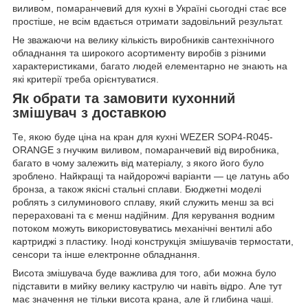
виливом, помаранчевий для кухні в Україні сьогодні стає все
простіше, не всім вдається отримати задовільний результат.
Не зважаючи на велику кількість виробників сантехнічного
обладнання та широкого асортименту виробів з різними
характеристиками, багато людей елементарно не знають на
які критерії треба орієнтуватися.
Як обрати та замовити кухонний
змішувач з доставкою
Те, якою буде ціна на кран для кухні WEZER SOP4-R045-
ORANGE з гнучким виливом, помаранчевий від виробника,
багато в чому залежить від матеріалу, з якого його було
зроблено. Найкращі та найдорожчі варіанти — це латунь або
бронза, а також якісні стальні сплави. Бюджетні моделі
роблять з силуминового сплаву, який служить менш за всі
перераховані та є менш надійним. Для керування водним
потоком можуть використовуватись механічні вентилі або
картриджі з пластику. Іноді конструкція змішувачів термостати,
сенсори та інше електронне обладнання.
Висота змішувача буде важлива для того, аби можна було
підставити в мийку велику каструлю чи навіть відро. Але тут
має значення не тільки висота крана, але й глибина чаші.