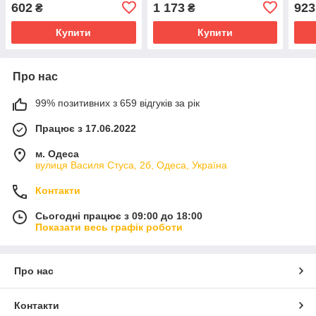
нерж. сталь, Ø35, сатин
нержавіюча сталь, Ø35,
вили
602
1 173
923
₴
₴
сатин
Купити
Купити
Про нас
99% позитивних з 659 відгуків за рік
Працює з 17.06.2022
м. Одеса
вулиця Василя Стуса, 2б, Одеса, Україна
Контакти
Сьогодні працює з 09:00 до 18:00
Показати весь графік роботи
Про нас
Контакти