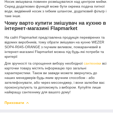
Носик змішувача повинен розміщуватися над центром мийки.
Серед додаткових функцій може бути окрема подача питної
води, видвіжний носик з гибким шлангом, додатковий фільтр і
таке інше.
Чому варто купити змішувач на кухню в
інтернет-магазині Flapmarket
На сайті Flapmarket представлена продукція перевірених та
відомих виробників, тому обрати змішувач на кухню WEZER
SOP4-R045-ORANGE з гнучким виливом, помаранчевий в
інтернет-магазині Flapmarket можна під будь-які потреби та
критерії
Для зручності та спрощення вибору необхідної
сантехніки
всі
карточки товару містять інформацію про загальні
характеристики. Також ви завжди можете звернутись до
наших менеджерів будь-яким зручним способом - або
зателефонувати, або через мессенджер, і вони залюбки вас
проконсультують та допоможуть з вибором. Купуйте лише
найкращу сантехнику для вашого дому!
Приховати