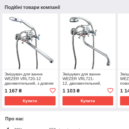
Подібні товари компанії
Змішувач для ванни
Змішувач для ванни
Зміш
WEZER VRL720-12
WEZER VRL721-
WEZ
двохвентильний, з довгим
12, двохвентильний,
пово
виливом, хром
поворотний, Ø 35, хром
1 167
1 103
1 1
₴
₴
Купити
Купити
Про нас