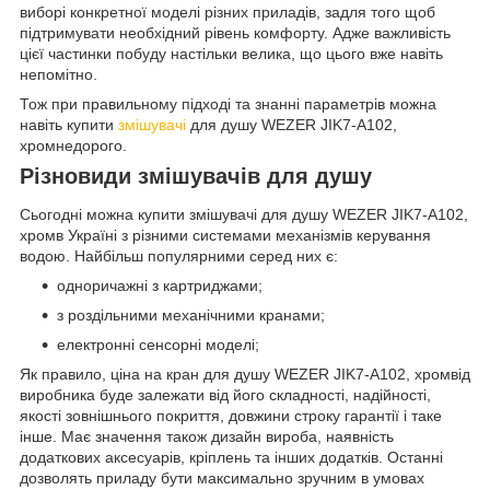
виборі конкретної моделі різних приладів, задля того щоб
підтримувати необхідний рівень комфорту. Адже важливість
цієї частинки побуду настільки велика, що цього вже навіть
непомітно.
Тож при правильному підході та знанні параметрів можна
навіть купити
змішувачі
для душу WEZER JIK7-A102,
хромнедорого.
Різновиди змішувачів для душу
Сьогодні можна купити змішувачі для душу WEZER JIK7-A102,
хромв Україні з різними системами механізмів керування
водою. Найбільш популярними серед них є:
одноричажні з картриджами;
з роздільними механічними кранами;
електронні сенсорні моделі;
Як правило, ціна на кран для душу WEZER JIK7-A102, хромвід
виробника буде залежати від його складності, надійності,
якості зовнішнього покриття, довжини строку гарантії і таке
інше. Має значення також дизайн вироба, наявність
додаткових аксесуарів, кріплень та інших додатків. Останні
дозволять приладу бути максимально зручним в умовах