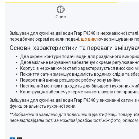
Опис
Змішувач для кухні на дві води Frap F4348 із нержавіючої ст
передбачає окремі канали подачі
, що викл
ючає змішування по
Основні характеристики та переваги змішува
Два окремі контури подачі води для роздільного викорис
Двоважільне керування забезпечує окреме регулювання
Корпус із нержавіючої сталі характеризується високою міц
Покриття сатин зменшує видимість водяних слідів та збер
Поворотний вилив розширює робочу зону мийки.
Настільний монтаж підходить для більшості кухонних мий
Конструкція забезпечує герметичність вузла при правил
Змішувач для кухні на дві води Frap F4348 у виконанні сатин і
функціональність кухонної зони.
**Зображення наведено для полегшення ідентифікації товару. Ви
несе відповідальності за можливі розбіжності між фото, описом