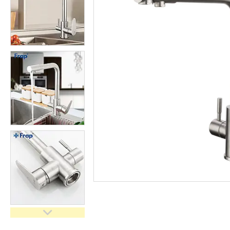
кімнати
Запчастини та комплектуючі
Гнучкі шланги (підведення)
Кухонні мийки
Рушникосушарки
Матеріали для влаштування
теплої підлоги
Запірно-регулююча
арматура
Фільтри для води
Насосне обладнання
Інструмент
Пакувальні сантехнічні
матеріали