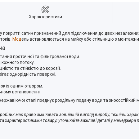
Характеристики
алі у покритті сатин призначений для підключення до двох незалежн
токів
. Мод
ель встановлюється на мийку або стільницю з монтажни
ча
тання проточної та фільтрованої води.
 кожного потоку.
ністю та стійкістю до корозії.
ігає однорідність поверхні.
ок із одним отвором.
ьному встановленні.
з нержавіючої сталі поєднує роздільну подачу води та зносостійкий 
робник має право змінювати зовнішній вигляд виробу, технічні харак
 та характеристиками товару; уточнюйте важливі деталі у менеджера