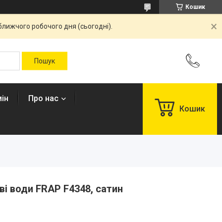
Кошик
ближчого робочого дня (сьогодні).
ін
Про нас
Кошик
ві води FRAP F4348, сатин