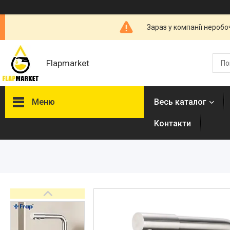
Зараз у компанії неробо
Flapmarket
Меню
Весь каталог
Контакти
Опалювальна техніка
Змішувачі
Гігієнічні душі
Душова програма
Душові трапи, дренажні
канали
Аксесуари для ванної