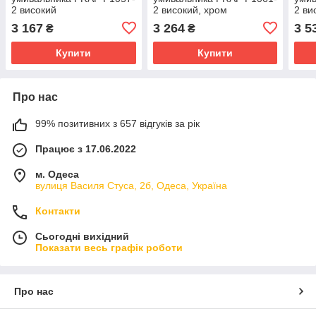
2 високий
2 високий, хром
2 ви
3 167
3 264
3 5
₴
₴
Купити
Купити
Про нас
99% позитивних з 657 відгуків за рік
Працює з 17.06.2022
м. Одеса
вулиця Василя Стуса, 2б, Одеса, Україна
Контакти
Сьогодні вихідний
Показати весь графік роботи
Про нас