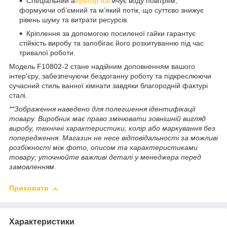
Спеціальний а
ератор нас
ичує воду повітрям,
формуючи об’ємний та м’який потік, що суттєво знижує
рівень шуму та витрати ресурсів.
Кріплення за допомогою посиленої гайки гарантує
стійкість виробу та запобігає його розхитуванню під час
тривалої роботи.
Модель F10802-2 стане надійним доповненням вашого
інтер'єру, забезпечуючи бездоганну роботу та підкреслюючи
сучасний стиль ванної кімнати завдяки благородній фактурі
сталі.
**Зображення наведено для полегшення ідентифікації
товару. Виробник має право змінювати зовнішній вигляд
виробу, технічні характеристики, колір або маркування без
попередження. Магазин не несе відповідальності за можливі
розбіжності між фото, описом та характеристиками
товару; уточнюйте важливі деталі у менеджера перед
замовленням.
Приховати
Характеристики