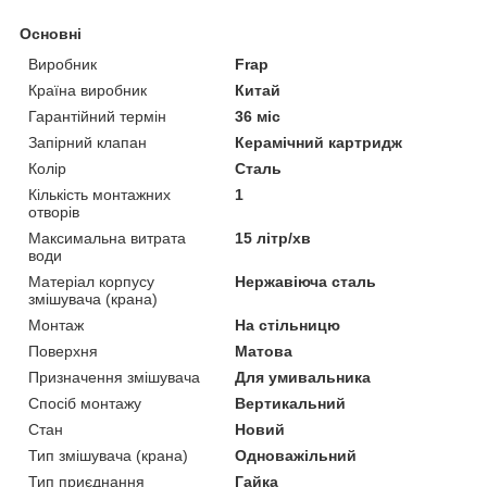
Основні
Виробник
Frap
Країна виробник
Китай
Гарантійний термін
36 міс
Запірний клапан
Керамічний картридж
Колір
Сталь
Кількість монтажних
1
отворів
Максимальна витрата
15 літр/хв
води
Матеріал корпусу
Нержавіюча сталь
змішувача (крана)
Монтаж
На стільницю
Поверхня
Матова
Призначення змішувача
Для умивальника
Спосіб монтажу
Вертикальний
Стан
Новий
Тип змішувача (крана)
Одноважільний
Тип приєднання
Гайка