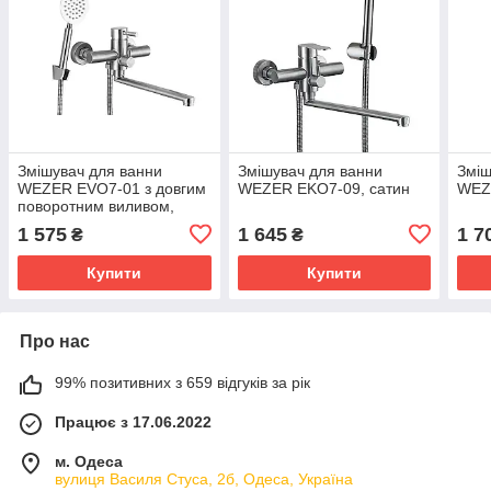
Змішувач для ванни
Змішувач для ванни
Зміш
WEZER EVO7-01 з довгим
WEZER EKO7-09, сатин
WEZ
поворотним виливом,
нерж. сталь, Ø 35, сатин
1 575
1 645
1 7
₴
₴
Купити
Купити
Про нас
99% позитивних з 659 відгуків за рік
Працює з 17.06.2022
м. Одеса
вулиця Василя Стуса, 2б, Одеса, Україна