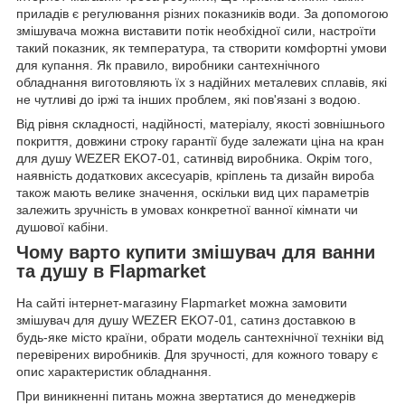
приладів є регулювання різних показників води. За допомогою
змішувача можна виставити потік необхідної сили, настроїти
такий показник, як температура, та створити комфортні умови
для купання. Як правило, виробники сантехнічного
обладнання виготовляють їх з надійних металевих сплавів, які
не чутливі до іржі та інших проблем, які пов'язані з водою.
Від рівня складності, надійності, матеріалу, якості зовнішнього
покриття, довжини строку гарантії буде залежати ціна на кран
для душу WEZER EKO7-01, сатинвід виробника. Окрім того,
наявність додаткових аксесуарів, кріплень та дизайн вироба
також мають велике значення, оскільки вид цих параметрів
залежить зручність в умовах конкретної ванної кімнати чи
душової кабіни.
Чому варто купити змішувач для ванни
та душу в Flapmarket
На сайті інтернет-магазину Flapmarket можна замовити
змішувач для душу WEZER EKO7-01, сатинз доставкою в
будь-яке місто країни, обрати модель сантехнічної техніки від
перевірених виробників. Для зручності, для кожного товару є
опис характеристик обладнання.
При виникненні питань можна звертатися до менеджерів