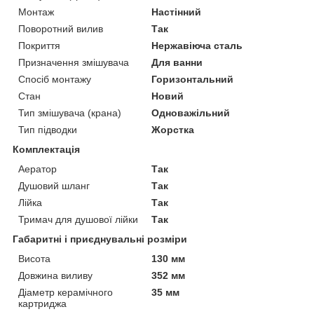
Монтаж
Настінний
Поворотний вилив
Так
Покриття
Нержавіюча сталь
Призначення змішувача
Для ванни
Спосіб монтажу
Горизонтальний
Стан
Новий
Тип змішувача (крана)
Одноважільний
Тип підводки
Жорстка
Комплектація
Аератор
Так
Душовий шланг
Так
Лійка
Так
Тримач для душової лійки
Так
Габаритні і приєднувальні розміри
Висота
130 мм
Довжина виливу
352 мм
Діаметр керамічного
35 мм
картриджа