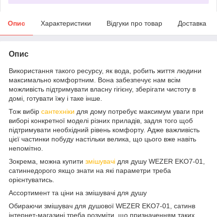
Опис
Характеристики
Відгуки про товар
Доставка
Опис
Використання такого ресурсу, як вода, робить життя людини
максимально комфортним. Вона забезпечує нам всім
можливість підтримувати власну гігієну, зберігати чистоту в
домі, готувати їжу і таке інше.
Тож вибір
сантехніки
для дому потребує максимум уваги при
виборі конкретної моделі різних приладів, задля того щоб
підтримувати необхідний рівень комфорту. Адже важливість
цієї частинки побуду настільки велика, що цього вже навіть
непомітно.
Зокрема, можна купити
змішувачі
для душу WEZER EKO7-01,
сатиннедорого якщо знати на які параметри треба
орієнтуватись.
Ассортимент та ціни на змішувачі для душу
Обираючи змішувач для душової WEZER EKO7-01, сатинв
інтернет-магазині треба розуміти, що призначенням таких