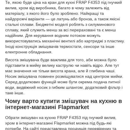
Те, якою буде ціна на кран для кухні FRAP F4353 під гнучкий
вилив, хром від виробника, багато в чому залежить від
матеріалу, з якого його було зроблено. Найкращі та
найдорожчі варіанти — це латунь або бронза, а також якісні
стальні сплави. Бюджетні моделі роблять з силуминового
сплаву, який служить менш за всі перераховані та є менш
надійним. Для керування водним потоком можуть
використовуватись механічні вентилі або картриджі з пластику.
Іноді конструкція змішувачів термостати, сенсори та інше
електронне обладнання.
Висота змішувача буде важлива для того, аби можна було
підставити в мийку велику каструлю чи навіть відро. Але тут
має значення не тільки висота крана, але й глибина чаші.
Носик змішувача повинен розміщуватися над центром мийки.
Серед додаткових функцій може бути окрема подача питної
води, видвіжний носик з гибким шлангом, додатковий фільтр і
таке інше.
Чому варто купити змішувач на кухню в
інтернет-магазині Flapmarket
Обрати змішувач на кухню FRAP F4353 під гнучкий вилив,
хром в інтернет-магазині Flapmarket можна під будь-які
потреби. На сайті представлена продукція перевірених та