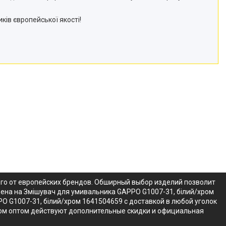
иків європейської якості!
ого от европейских брендов. Обширный выбор изделий позволит
цена на Змішувач для умивальника GAPPO G1007-31, білий/хром
O G1007-31, білий/хром 1641504659 с доставкой в любой уголок
хром оптом действуют дополнительные скидки и официальная