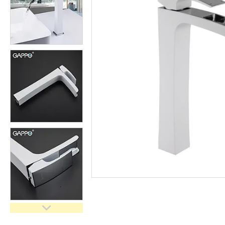
кімнати
Запчастини та комплектуючі
Гнучкі шланги (підведення)
Кухонні мийки
Рушникосушарки
Матеріали для влаштування
теплої підлоги
Запірно-регулююча
арматура
Фільтри для води
Насосне обладнання
Інструмент
Пакувальні сантехнічні
матеріали