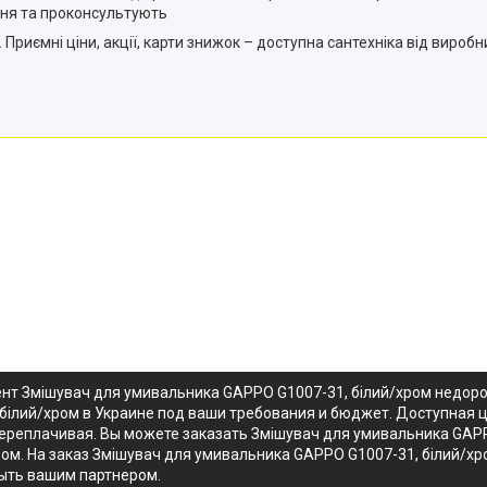
ня та проконсультують
 Приємні ціни, акції, карти знижок – доступна сантехніка від виробн
ент Змішувач для умивальника GAPPO G1007-31, білий/хром недор
білий/хром в Украине под ваши требования и бюджет. Доступная 
ереплачивая. Вы можете заказать Змішувач для умивальника GAPP
ром. На заказ Змішувач для умивальника GAPPO G1007-31, білий/
быть вашим партнером.