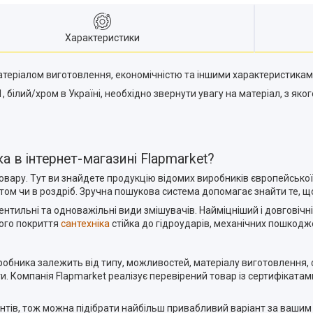
Характеристики
атеріалом виготовлення, економічністю та іншими характеристикам
ілий/хром в Україні, необхідно звернути увагу на матеріал, з яког
 в інтернет-магазині Flapmarket?
вару. Тут ви знайдете продукцію відомих виробників європейської 
ом чи в роздріб. Зручна пошукова система допомагає знайти те, що
вентильні та одноважільні види змішувачів. Найміцніший і довгові
ного покриття
сантехніка
стійка до гідроударів, механічних пошкодж
робника залежить від типу, можливостей, матеріалу виготовлення, 
и. Компанія Flapmarket реалізує перевірений товар із сертифікатам
гментів, тож можна підібрати найбільш привабливий варіант за ва