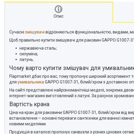
Опис
Сучасні
змішувачі
відрізняються функціональністю, видами, м
Щоб правильно купити змішувачі для раковин GAPPO G1007-31, б
нержавіюча сталь;
силуміна;
латунь.
Чому варто купити змішувач для умивальника
Flapmarket дбає про вас, тому пропонує широкий асортимент то
для
умивальника
GAPPO G1007-31, білий/хром з доставкою опт
На сайті представлені найрізноманітніші моделі, зокрема дво
інтернет-магазині виготовлений з латуні. За рахунок хромова
Вартість крана
Ціна на кран для раковини GAPPO G1007-31, білий/хром від ви
встановлення – основні переваги сантехніки для ванної кімнат
новими моделями.
Продукція в каталозі пропонує санвузли з різних цінових се