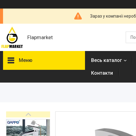
Зараз у компанії неро
Flapmarket
Меню
Весь каталог
Контакти
Опалювальна техніка
Змішувачі
Гігієнічні душі
Душова програма
Душові трапи, дренажні
канали
Аксесуари для ванної